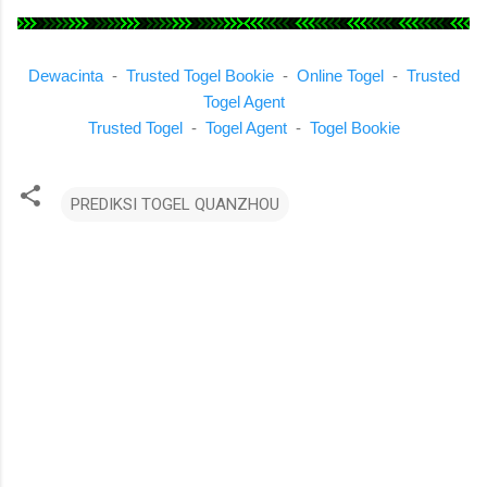
Dewacinta
-
Trusted Togel Bookie
-
Online Togel
-
Trusted
Togel Agent
Trusted Togel
-
Togel Agent
-
Togel Bookie
PREDIKSI TOGEL QUANZHOU
K
o
m
e
n
t
a
r