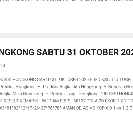
EL : TELKOMSEL & XL Rp.50.000 Whatsapp : +6285211091884 LI
33/ LOGIN HP : http://165.22.106.133:88/ SALAM HOKI YA BOSKU &
I !!! >>> DAFTAR DEWACINTA <<< ...
ONGKONG SABTU 31 OKTOBER 20
020
EDIKSI HONGKONG SABTU 31 OKTOBER 2020 PREDIKSI JITU TOGEL
rediksi Hongkong – Prediksi Angka Jitu Hongkong – Bocoran H
Angka Main Hongkong – Prediksi Togel Hongkong PREDIKSI HON
0 RESULT KEMARIN : 5637 AM BBFS : 68127 POLA 2D EKOR 1 2 7 TO
61*81*82*12*17*26*27*76*78* AMAN BB AS VS KOP 6 8 1 vs 1 2 7 
BA BOM : 81 *72*12 NO BB BANDAR TOGEL DEWACINTA MINIMAL D
tsapp : +6285261352149 LINK LOGIN DEWACINTA : http://165.22.10
p://165.22.106.133:88/ SALAM HOKI YA BOSKU & TETAP UTAMAKAN