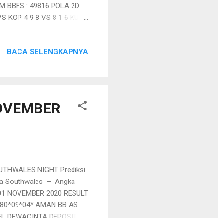
 BBFS : 49816 POLA 2D
S KOP 4 9 8 VS 8 1 6 KUAT
CINTA PROMO DEPOSIT UNIK
: Rp. 3000.000 Whatsapp :
BACA SELENGKAPNYA
IN HP :
 PENGALAMAN SENDIRI !!!
NOVEMBER
THWALES NIGHT Prediksi
ta Southwales – Angka
 01 NOVEMBER 2020 RESULT
9*80*09*04* AMAN BB AS
OGEL DEWACINTA DEPOSIT