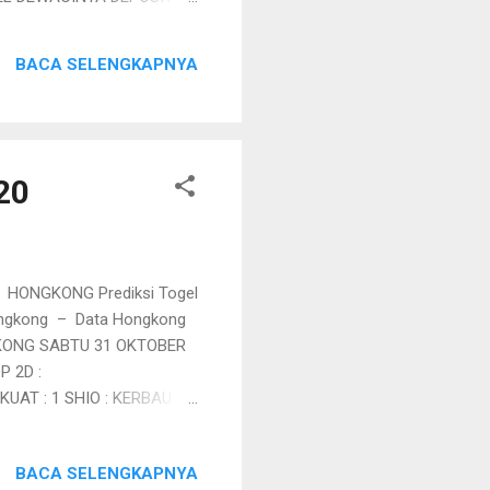
NK LOGIN DEWACINTA :
 TETAP UTAMAKAN
BACA SELENGKAPNYA
20
 HONGKONG Prediksi Togel
ongkong – Data Hongkong
GKONG SABTU 31 OKTOBER
P 2D :
KUAT : 1 SHIO : KERBAU
EPOSIT POKER Rp.20.000
6.133/ LOGIN HP :
BACA SELENGKAPNYA
 PENGALAMAN SENDIRI !!!