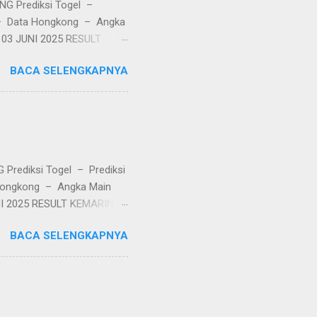
G Prediksi Togel –
 – Data Hongkong – Angka
03 JUNI 2025 RESULT
54*37*34*27*23*24*47
BACA SELENGKAPNYA
4*27 NO BB TUTUP : 22:30
OLA / CASINO : Rp.
EWACINTA :
HOKI YA BOSKU & TETAP
ROMO TERBARU PRIZE 2 &
rediksi Togel – Prediksi
Hongkong – Angka Main
I 2025 RESULT KEMARIN :
9*48*43*39 AMAN BB AS VS
BACA SELENGKAPNYA
UP : 22:30 WIB / RESULT :
: Rp. 25.000 Cashback
/drakorcinta.com/ LOGIN
MAKAN PENGALAMAN SENDIRI
 ...