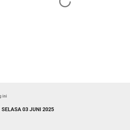
 ini
SELASA 03 JUNI 2025