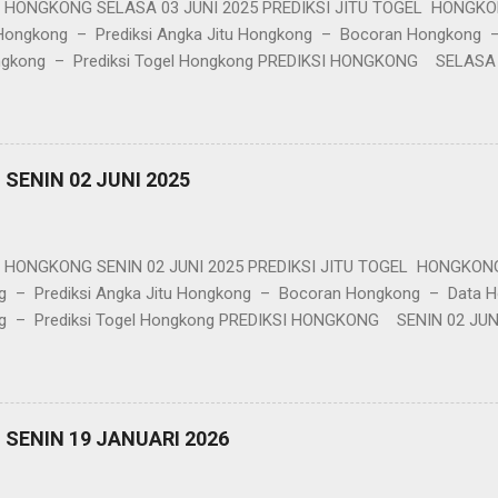
I HONGKONG SELASA 03 JUNI 2025 PREDIKSI JITU TOGEL HONGKON
 Hongkong – Prediksi Angka Jitu Hongkong – Bocoran Hongkong
ngkong – Prediksi Togel Hongkong PREDIKSI HONGKONG SELASA 
: 6112 AM BBFS : 75324 POLA 2D EKOR 3 2 4 TOP 2D : 57*53*52*
AS VS KOP 7 5 3 VS 3 2 4 KUAT : 3 SHIO : NAGA COBA BOM : 37*3
ESULT : 23:00 WIB BANDAR TOGEL DEWACINTA MINIMAL TRANSFER B
Cashback Mingguan 5% Whatsapp : +6285211091884 LINK LOGIN D
SENIN 02 JUNI 2025
drakorcinta.com/ LOGIN HP : https://wap.drakorcinta.com/ SALAM 
N PENGALAMAN SENDIRI !!! >>> DAFTAR DEWACINTA <<< >> P
< ...
 HONGKONG SENIN 02 JUNI 2025 PREDIKSI JITU TOGEL HONGKONG P
g – Prediksi Angka Jitu Hongkong – Bocoran Hongkong – Data 
g – Prediksi Togel Hongkong PREDIKSI HONGKONG SENIN 02 JUN
BBFS : 96843 POLA 2D EKOR 8 4 3 TOP 2D : 69*68*64*63*89*83*4
8 VS 8 4 3 KUAT : 8 SHIO : KELINCI COBA BOM : 63*89*83 NO BB TUT
IB BANDAR TOGEL DEWACINTA MINIMAL TRANSFER BOLA / CASINO 
 5% Whatsapp : +6285211091884 LINK LOGIN DEWACINTA : https:/
SENIN 19 JANUARI 2026
tps://wap.drakorcinta.com/ SALAM HOKI YA BOSKU & TETAP UTA
 DAFTAR DEWACINTA <<< >> PROMO TERBARU PRIZE 2 & PRIZE 3 <<