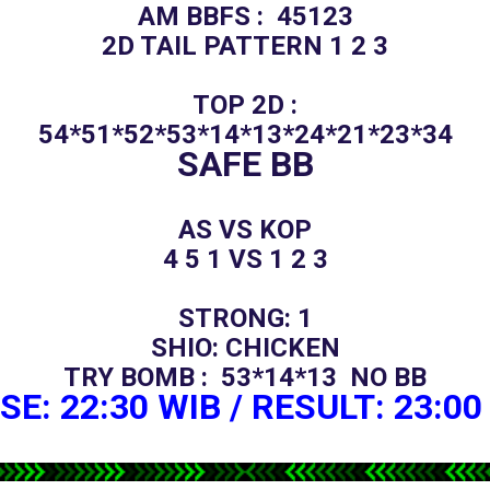
AM BBFS :
45123
2D TAIL PATTERN 1 2 3
TOP 2D :
54*51*52*53*14*13*24*21*23*34
SAFE BB
AS VS KOP
4 5 1 VS 1 2 3
STRONG: 1
SHIO: CHICKEN
TRY BOMB :
53*14*13
NO BB
SE: 22:30 WIB / RESULT: 23:00