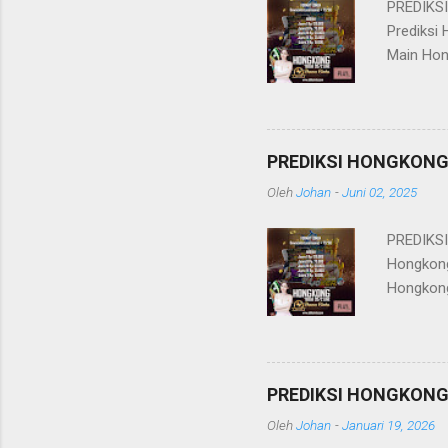
PREDIKS
Prediksi
Main Ho
KEMARIN 
AMAN BB 
WIB / R
25.000 
PREDIKSI HONGKONG 
https://
Oleh
Johan
-
Juni 02, 2025
UTAMAKA
PRIZE 3 <
PREDIKSI
Hongkon
Hongkon
9386 AM 
KOP 9 6 
23:00 W
Mingguan
PREDIKSI HONGKONG 
HP : ht
Oleh
Johan
-
Januari 19, 2026
!!! >>>