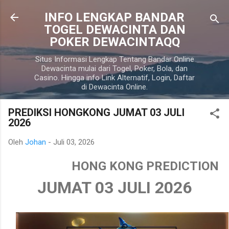
Langsung ke konten utama
INFO LENGKAP BANDAR
TOGEL DEWACINTA DAN
POKER DEWACINTAQQ
Situs Informasi Lengkap Tentang Bandar Online
Dewacinta mulai dari Togel, Poker, Bola, dan
Casino. Hingga info Link Alternatif, Login, Daftar
di Dewacinta Online.
PREDIKSI HONGKONG JUMAT 03 JULI
2026
Oleh
Johan
-
Juli 03, 2026
HONG KONG PREDICTION
JUMAT 03 JULI 2026