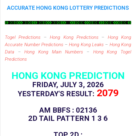
ACCURATE HONG KONG
LOTTERY PREDICTIONS
Togel Predictions
–
Hong Kong Predictions
–
Hong Kong
Accurate Number Predictions
–
Hong Kong Leaks
–
Hong Kong
Data
–
Hong Kong Main Numbers
–
Hong Kong Togel
Predictions
HONG KONG PREDICTION
FRIDAY, JULY 3, 2026
2079
YESTERDAY'S RESULT:
AM BBFS :
02136
2D TAIL PATTERN 1 3 6
TOP 2D :