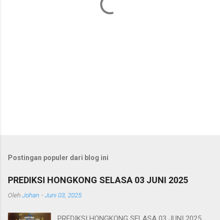
r
Postingan populer dari blog ini
PREDIKSI HONGKONG SELASA 03 JUNI 2025
Oleh
Johan
-
Juni 03, 2025
PREDIKSI HONGKONG SELASA 03 JUNI 2025