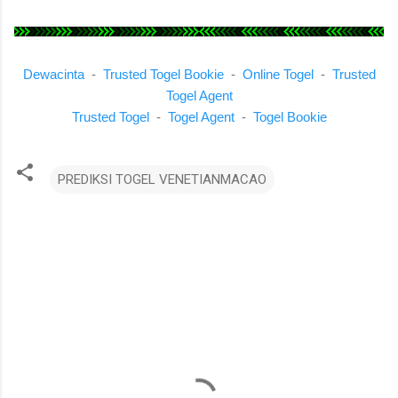
Dewacinta
-
Trusted Togel Bookie
-
Online Togel
-
Trusted
Togel Agent
Trusted Togel
-
Togel Agent
-
Togel Bookie
PREDIKSI TOGEL VENETIANMACAO
K
o
m
e
n
t
a
r