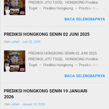
PREDIKSI JITU TOGEL HONGKONG Prediksi
Togel – Prediksi Hongkong – Prediksi Angka
Jitu Hongkong – Bocoran Hongkong – Data
BACA SELENGKAPNYA
Hongkong – Angka Main Hongkong –
Prediksi Togel Hongkong PREDIKSI HONGKONG
SELASA 03 JUNI 2025 RESULT KEMARIN :
PREDIKSI HONGKONG SENIN 02 JUNI 2025
6112 AM BBFS : 75324 POLA 2D EKOR 3 2 4
Oleh
Johan
-
Juni 02, 2025
TOP 2D : 57*53*52*54*37*34*27*23*24*47
AMAN BB AS VS KOP 7 5 3 VS 3 2 4 KUAT : 3
PREDIKSI HONGKONG SENIN 02 JUNI 2025
SHIO : NAGA COBA BOM : 37*34*27 NO BB
PREDIKSI JITU TOGEL HONGKONG Prediksi
TUTUP : 22:30 WIB / RESULT : 23:00 WIB
Togel – Prediksi Hongkong – Prediksi Angka
BANDAR TOGEL DEWACINTA MINIMAL
Jitu Hongkong – Bocoran Hongkong – Data
TRANSFER BOLA / CASINO : Rp. 25.000
BACA SELENGKAPNYA
Hongkong – Angka Main Hongkong –
Cashback Mingguan 5% Whatsapp :
Prediksi Togel Hongkong PREDIKSI HONGKONG
+6285211091884 LINK LOGIN DEWACINTA :
SENIN 02 JUNI 2025 RESULT KEMARIN : 9386
https://drakorcinta.com/ LOGIN HP :
PREDIKSI HONGKONG SENIN 19 JANUARI
AM BBFS : 96843 POLA 2D EKOR 8 4 3 TOP 2D :
https://wap.drakorcinta.com/ SALAM HOKI YA
2026
69*68*64*63*89*83*49*48*43*39 AMAN BB AS
BOSKU & TETAP UTAMAKAN PENGALAMAN
Oleh
Johan
-
Januari 19, 2026
VS KOP 9 6 8 VS 8 4 3 KUAT : 8 SHIO : KELINCI
SENDIRI !!! >>> DAFTAR DEWACINTA <<< >>