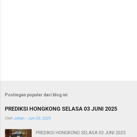
Postingan populer dari blog ini
PREDIKSI HONGKONG SELASA 03 JUNI 2025
Oleh
Johan
-
Juni 03, 2025
PREDIKSI HONGKONG SELASA 03 JUNI 2025