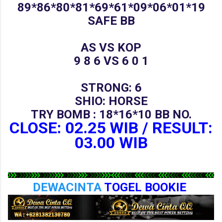
89*86*80*81*69*61*09*06*01*19
SAFE BB
AS VS KOP
9 8 6 VS 6 0 1
STRONG: 6
SHIO: HORSE
TRY BOMB : 18*16*10 BB NO.
CLOSE: 02.25 WIB / RESULT:
03.00 WIB
DEWACINTA
TOGEL BOOKIE