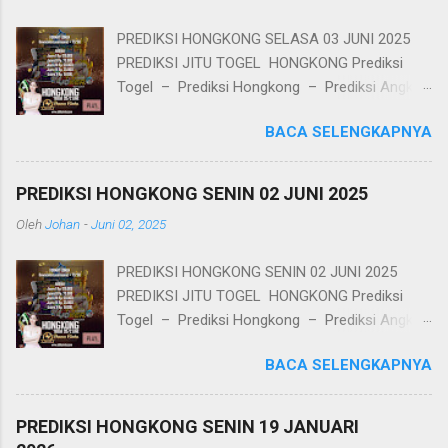
PREDIKSI HONGKONG SELASA 03 JUNI 2025
PREDIKSI JITU TOGEL HONGKONG Prediksi
Togel – Prediksi Hongkong – Prediksi Angka
Jitu Hongkong – Bocoran Hongkong – Data
BACA SELENGKAPNYA
Hongkong – Angka Main Hongkong –
Prediksi Togel Hongkong PREDIKSI HONGKONG
SELASA 03 JUNI 2025 RESULT KEMARIN :
PREDIKSI HONGKONG SENIN 02 JUNI 2025
6112 AM BBFS : 75324 POLA 2D EKOR 3 2 4
Oleh
Johan
-
Juni 02, 2025
TOP 2D : 57*53*52*54*37*34*27*23*24*47
AMAN BB AS VS KOP 7 5 3 VS 3 2 4 KUAT : 3
PREDIKSI HONGKONG SENIN 02 JUNI 2025
SHIO : NAGA COBA BOM : 37*34*27 NO BB
PREDIKSI JITU TOGEL HONGKONG Prediksi
TUTUP : 22:30 WIB / RESULT : 23:00 WIB
Togel – Prediksi Hongkong – Prediksi Angka
BANDAR TOGEL DEWACINTA MINIMAL
Jitu Hongkong – Bocoran Hongkong – Data
TRANSFER BOLA / CASINO : Rp. 25.000
BACA SELENGKAPNYA
Hongkong – Angka Main Hongkong –
Cashback Mingguan 5% Whatsapp :
Prediksi Togel Hongkong PREDIKSI HONGKONG
+6285211091884 LINK LOGIN DEWACINTA :
SENIN 02 JUNI 2025 RESULT KEMARIN : 9386
https://drakorcinta.com/ LOGIN HP :
PREDIKSI HONGKONG SENIN 19 JANUARI
AM BBFS : 96843 POLA 2D EKOR 8 4 3 TOP 2D :
https://wap.drakorcinta.com/ SALAM HOKI YA