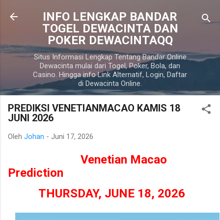
Langsung ke konten utama
INFO LENGKAP BANDAR
TOGEL DEWACINTA DAN
POKER DEWACINTAQQ
Situs Informasi Lengkap Tentang Bandar Online
Dewacinta mulai dari Togel, Poker, Bola, dan
Casino. Hingga info Link Alternatif, Login, Daftar
di Dewacinta Online.
PREDIKSI VENETIANMACAO KAMIS 18
JUNI 2026
Oleh
Johan
-
Juni 17, 2026
Venetian Macao
Prediction
THURSDAY, JUNE 18, 2026