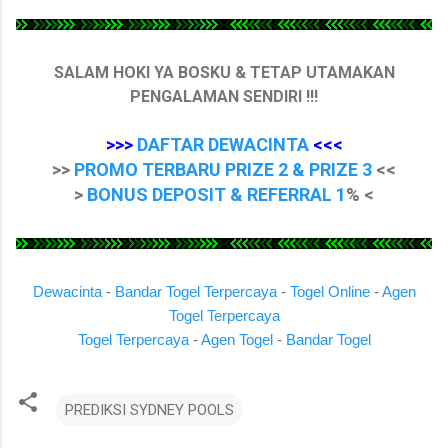
SALAM HOKI YA BOSKU & TETAP UTAMAKAN
PENGALAMAN SENDIRI !!!
>>>
DAFTAR DEWACINTA
<<<
>>
PROMO TERBARU PRIZE 2 & PRIZE 3
<<
>
BONUS DEPOSIT & REFERRAL 1
% <
Dewacinta
-
Bandar Togel Terpercaya
-
Togel Online
-
Agen
Togel Terpercaya
Togel Terpercaya
-
Agen Togel
-
Bandar Togel
PREDIKSI SYDNEY POOLS