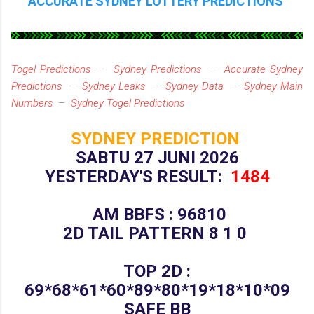
ACCURATE SYDNEY
LOTTERY PREDICTIONS
Togel Predictions
–
Sydney Predictions
–
Accurate Sydney
Predictions
–
Sydney Leaks
–
Sydney Data
–
Sydney Main
Numbers
–
Sydney Togel Predictions
SYDNEY PREDICTION
SABTU 27 JUNI 2026
YESTERDAY'S RESULT:
1484
AM BBFS : 96810
2D TAIL PATTERN 8 1 0
TOP 2D :
69*68*61*60*89*80*19*18*10*09
SAFE BB