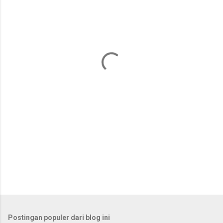
e
n
t
a
r
Postingan populer dari blog ini