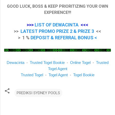
GOOD LUCK, BOSS & KEEP PRIORITIZING YOUR OWN
EXPERIENCE!!!
>>>
LIST OF DEWACINTA
<<<
>>
LATEST PROMO PRIZE 2 & PRIZE 3
<<
> 1
%
DEPOSIT & REFERRAL BONUS <
Dewacinta
-
Trusted Togel Bookie
-
Online Togel
-
Trusted
Togel Agent
Trusted Togel
-
Togel Agent
-
Togel Bookie
PREDIKSI SYDNEY POOLS
K
o