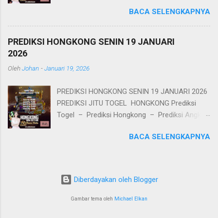
Jitu Hongkong – Bocoran Hongkong – Data
TRANSFER BOLA / CASINO : Rp. 25.000
BACA SELENGKAPNYA
Hongkong – Angka Main Hongkong –
Cashback Mingguan 5% Whatsapp :
Prediksi Togel Hongkong PREDIKSI HONGKONG
+6285211091884 LINK LOGIN DEWACINTA :
SENIN 02 JUNI 2025 RESULT KEMARIN : 9386
https://drakorcinta.com/ LOGIN HP :
PREDIKSI HONGKONG SENIN 19 JANUARI
AM BBFS : 96843 POLA 2D EKOR 8 4 3 TOP 2D :
https://wap.drakorcinta.com/ SALAM HOKI YA
2026
69*68*64*63*89*83*49*48*43*39 AMAN BB AS
BOSKU & TETAP UTAMAKAN PENGALAMAN
Oleh
Johan
-
Januari 19, 2026
VS KOP 9 6 8 VS 8 4 3 KUAT : 8 SHIO : KELINCI
SENDIRI !!! >>> DAFTAR DEWACINTA <<< >>
COBA BOM : 63*89*83 NO BB TUTUP : 22:30
PROMO TERBARU PRIZE 2 & PRIZE 3 << ...
PREDIKSI HONGKONG SENIN 19 JANUARI 2026
WIB / RESULT : 23:00 WIB BANDAR TOGEL
PREDIKSI JITU TOGEL HONGKONG Prediksi
DEWACINTA MINIMAL TRANSFER BOLA /
Togel – Prediksi Hongkong – Prediksi Angka
CASINO : Rp. 25.000 Cashback Mingguan 5%
Jitu Hongkong – Bocoran Hongkong – Data
Whatsapp : +6285211091884 LINK LOGIN
BACA SELENGKAPNYA
Hongkong – Angka Main Hongkong –
DEWACINTA : https://drakorcinta.com/ LOGIN
Prediksi Togel Hongkong PREDIKSI HONGKONG
HP : https://wap.drakorcinta.com/ SALAM HOKI
SENIN 19 JANUARI 2026 RESULT KEMARIN :
YA BOSKU & TETAP UTAMAKAN PENGALAMAN
2771 M BBFS : 63148 POLA 2D EKOR 1 4 8 TOP
SENDIRI !!! >>> DAFTAR DEWACINTA <<< >>
Diberdayakan oleh Blogger
2D : 63*61*31*34*14*18*46*48*86*83 AMAN
PROMO TERBARU PRIZE 2 & PRIZE 3 << ...
BB AS VS KOP 6 3 1 VS 1 4 8 KUAT : 1 SHIO :
Gambar tema oleh
Michael Elkan
HARIMAU COBA BOM : 34*46*18 NO BB