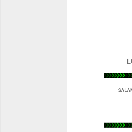
L
SALAM