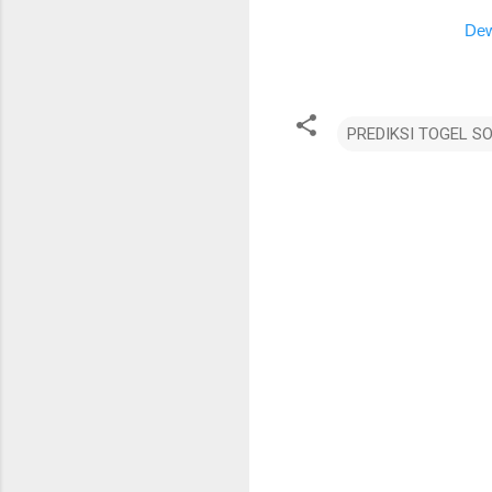
Dew
PREDIKSI TOGEL 
K
o
m
e
n
t
a
r