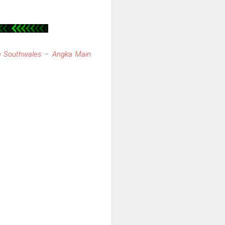
a Southwales
–
Angka Main