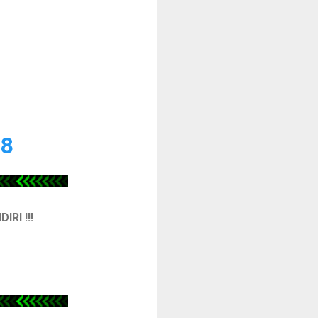
88
RI !!!