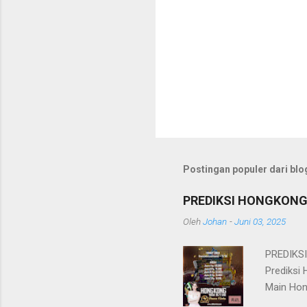
Postingan populer dari blog
PREDIKSI HONGKONG 
Oleh
Johan
-
Juni 03, 2025
PREDIKS
Prediksi
Main Ho
KEMARIN 