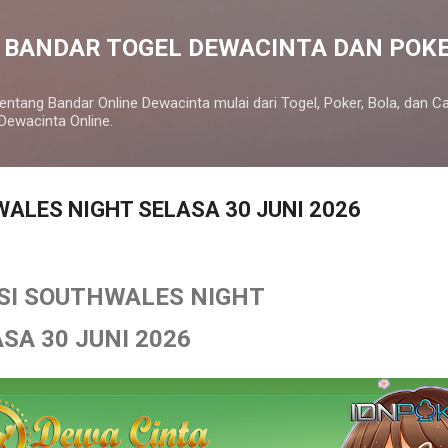
Langsung ke konten utama
 BANDAR TOGEL DEWACINTA DAN POK
ntang Bandar Online Dewacinta mulai dari Togel, Poker, Bola, dan Ca
i Dewacinta Online.
ALES NIGHT SELASA 30 JUNI 2026
SI SOUTHWALES NIGHT
 JUNI 2026