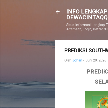
INFO LENGKAP
DEWACINTAQQ
Situs Informasi Lengkap Te
Alternatif, Login, Daftar d
PREDIKSI SOUTHW
Oleh
Johan
-
Juni 29, 2026
PREDIK
SELASA 30