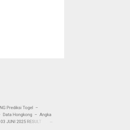
G Prediksi Togel –
 – Data Hongkong – Angka
03 JUNI 2025 RESULT
54*37*34*27*23*24*47