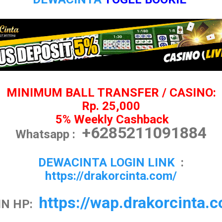
MINIMUM BALL TRANSFER / CASINO:
Rp. 25,000
5% Weekly Cashback
+6285211091884
Whatsapp :
DEWACINTA LOGIN LINK
:
https://drakorcinta.com/
https://wap.drakorcinta.
IN HP: