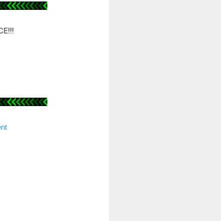
E!!!
ent