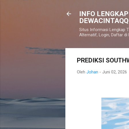
INFO LENGKAP
DEWACINTAQQ
Situs Informasi Lengkap Te
Alternatif, Login, Daftar d
PREDIKSI SOUTH
Oleh
Johan
-
Juni 02, 2026