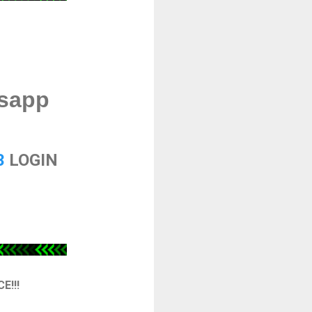
sapp
3
LOGIN
E!!!