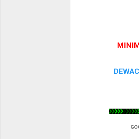
MINIM
DEWAC
GOO