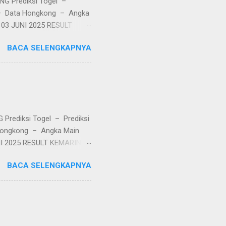
G Prediksi Togel –
 – Data Hongkong – Angka
03 JUNI 2025 RESULT
54*37*34*27*23*24*47
BACA SELENGKAPNYA
4*27 NO BB TUTUP : 22:30
OLA / CASINO : Rp.
EWACINTA :
HOKI YA BOSKU & TETAP
ROMO TERBARU PRIZE 2 &
rediksi Togel – Prediksi
Hongkong – Angka Main
I 2025 RESULT KEMARIN :
9*48*43*39 AMAN BB AS VS
BACA SELENGKAPNYA
UP : 22:30 WIB / RESULT :
: Rp. 25.000 Cashback
/drakorcinta.com/ LOGIN
MAKAN PENGALAMAN SENDIRI
 ...