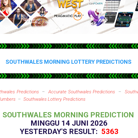
SOUTHWALES MORNING
LOTTERY PREDICTIONS
thwales Predictions
–
Accurate Southwales Predictions
–
South
Numbers
–
Southwales Lottery Predictions
SOUTHWALES MORNING PREDICTION
MINGGU 14 JUNI 2026
YESTERDAY'S RESULT:
5363