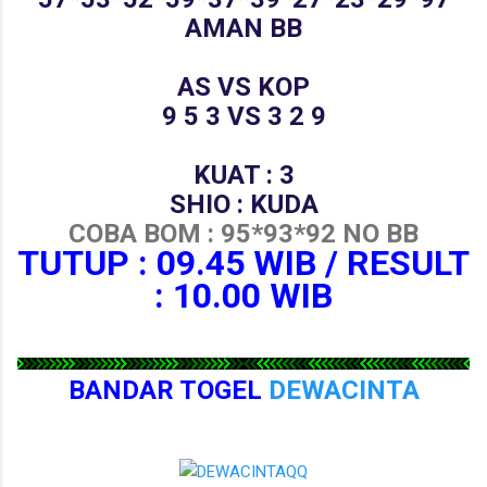
AMAN BB
AS VS KOP
9 5 3 VS 3 2 9
KUAT : 3
SHIO : KUDA
COBA BOM :
95*93*92 NO BB
TUTUP : 09.45 WIB / RESULT
: 10.00 WIB
BANDAR TOGEL
DEWACINTA