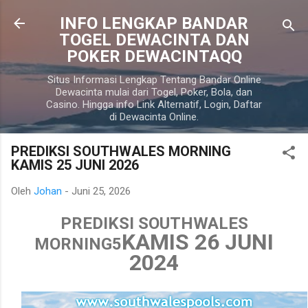
Langsung ke konten utama
INFO LENGKAP BANDAR
TOGEL DEWACINTA DAN
POKER DEWACINTAQQ
Situs Informasi Lengkap Tentang Bandar Online
Dewacinta mulai dari Togel, Poker, Bola, dan
Casino. Hingga info Link Alternatif, Login, Daftar
di Dewacinta Online.
PREDIKSI SOUTHWALES MORNING
KAMIS 25 JUNI 2026
Oleh
Johan
-
Juni 25, 2026
PREDIKSI SOUTHWALES
KAMIS 26 JUNI
MORNING5
2024