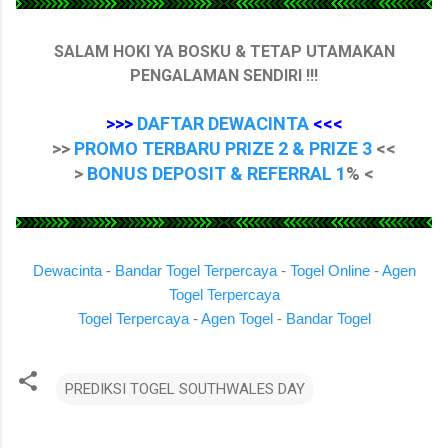
SALAM HOKI YA BOSKU & TETAP UTAMAKAN
PENGALAMAN SENDIRI !!!
>>>
DAFTAR DEWACINTA
<<<
>>
PROMO TERBARU PRIZE 2 & PRIZE 3
<<
>
BONUS DEPOSIT & REFERRAL 1
% <
Dewacinta
-
Bandar Togel Terpercaya
-
Togel Online
-
Agen
Togel Terpercaya
Togel Terpercaya
-
Agen Togel
-
Bandar Togel
PREDIKSI TOGEL SOUTHWALES DAY
K