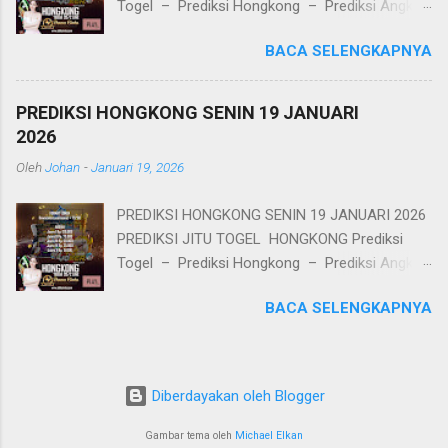
Togel – Prediksi Hongkong – Prediksi Angka
BANDAR TOGEL DEWACINTA MINIMAL
Jitu Hongkong – Bocoran Hongkong – Data
TRANSFER BOLA / CASINO : Rp. 25.000
BACA SELENGKAPNYA
Hongkong – Angka Main Hongkong –
Cashback Mingguan 5% Whatsapp :
Prediksi Togel Hongkong PREDIKSI HONGKONG
+6285211091884 LINK LOGIN DEWACINTA :
SENIN 02 JUNI 2025 RESULT KEMARIN : 9386
https://drakorcinta.com/ LOGIN HP :
PREDIKSI HONGKONG SENIN 19 JANUARI
AM BBFS : 96843 POLA 2D EKOR 8 4 3 TOP 2D :
https://wap.drakorcinta.com/ SALAM HOKI YA
2026
69*68*64*63*89*83*49*48*43*39 AMAN BB AS
BOSKU & TETAP UTAMAKAN PENGALAMAN
Oleh
Johan
-
Januari 19, 2026
VS KOP 9 6 8 VS 8 4 3 KUAT : 8 SHIO : KELINCI
SENDIRI !!! >>> DAFTAR DEWACINTA <<< >>
COBA BOM : 63*89*83 NO BB TUTUP : 22:30
PROMO TERBARU PRIZE 2 & PRIZE 3 << ...
PREDIKSI HONGKONG SENIN 19 JANUARI 2026
WIB / RESULT : 23:00 WIB BANDAR TOGEL
PREDIKSI JITU TOGEL HONGKONG Prediksi
DEWACINTA MINIMAL TRANSFER BOLA /
Togel – Prediksi Hongkong – Prediksi Angka
CASINO : Rp. 25.000 Cashback Mingguan 5%
Jitu Hongkong – Bocoran Hongkong – Data
Whatsapp : +6285211091884 LINK LOGIN
BACA SELENGKAPNYA
Hongkong – Angka Main Hongkong –
DEWACINTA : https://drakorcinta.com/ LOGIN
Prediksi Togel Hongkong PREDIKSI HONGKONG
HP : https://wap.drakorcinta.com/ SALAM HOKI
SENIN 19 JANUARI 2026 RESULT KEMARIN :
YA BOSKU & TETAP UTAMAKAN PENGALAMAN
2771 M BBFS : 63148 POLA 2D EKOR 1 4 8 TOP
SENDIRI !!! >>> DAFTAR DEWACINTA <<< >>
Diberdayakan oleh Blogger
2D : 63*61*31*34*14*18*46*48*86*83 AMAN
PROMO TERBARU PRIZE 2 & PRIZE 3 << ...
BB AS VS KOP 6 3 1 VS 1 4 8 KUAT : 1 SHIO :
Gambar tema oleh
Michael Elkan