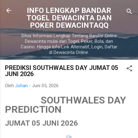
Langsung ke konten utama
INFO LENGKAP BANDAR
TOGEL DEWACINTA DAN
POKER DEWACINTAQQ
Situs Informasi Lengkap Tentang Bandar Online
Dewacinta mulai dari Togel, Poker, Bola, dan
Casino. Hingga info Link Alternatif, Login, Daftar
di Dewacinta Online.
PREDIKSI SOUTHWALES DAY JUMAT 05
JUNI 2026
Oleh
Johan
-
Juni 05, 2026
SOUTHWALES DAY
PREDICTION
JUMAT 05 JUNI 2026