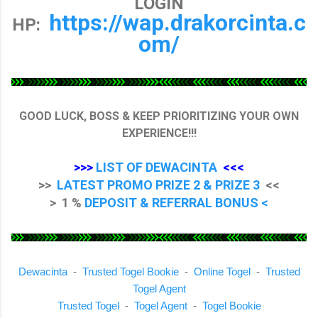
LOGIN
https://wap.drakorcinta.c
HP:
om/
GOOD LUCK, BOSS & KEEP PRIORITIZING YOUR OWN
EXPERIENCE!!!
>>>
LIST OF DEWACINTA
<<<
>>
LATEST PROMO PRIZE 2 & PRIZE 3
<<
> 1
%
DEPOSIT & REFERRAL BONUS <
Dewacinta
-
Trusted Togel Bookie
-
Online Togel
-
Trusted
Togel Agent
Trusted Togel
-
Togel Agent
-
Togel Bookie