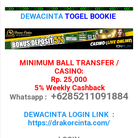
DEWACINTA
TOGEL BOOKIE
MINIMUM BALL TRANSFER /
CASINO:
Rp. 25,000
5% Weekly Cashback
+6285211091884
Whatsapp :
DEWACINTA LOGIN LINK
:
https://drakorcinta.com/