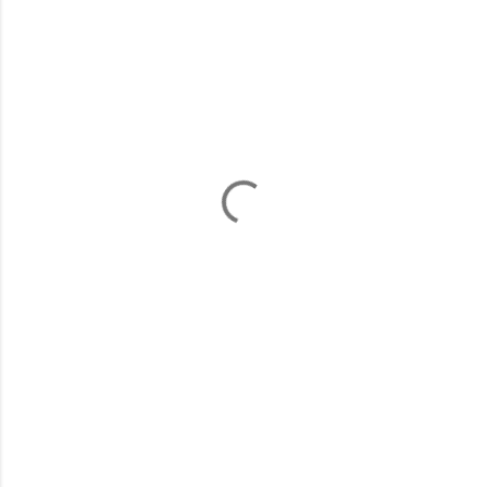
o
m
e
n
t
a
r