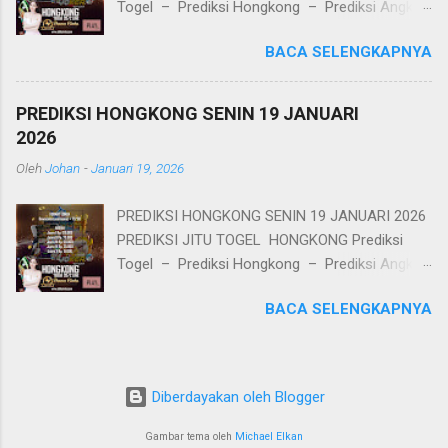
Togel – Prediksi Hongkong – Prediksi Angka
BANDAR TOGEL DEWACINTA MINIMAL
Jitu Hongkong – Bocoran Hongkong – Data
TRANSFER BOLA / CASINO : Rp. 25.000
BACA SELENGKAPNYA
Hongkong – Angka Main Hongkong –
Cashback Mingguan 5% Whatsapp :
Prediksi Togel Hongkong PREDIKSI HONGKONG
+6285211091884 LINK LOGIN DEWACINTA :
SENIN 02 JUNI 2025 RESULT KEMARIN : 9386
https://drakorcinta.com/ LOGIN HP :
PREDIKSI HONGKONG SENIN 19 JANUARI
AM BBFS : 96843 POLA 2D EKOR 8 4 3 TOP 2D :
https://wap.drakorcinta.com/ SALAM HOKI YA
2026
69*68*64*63*89*83*49*48*43*39 AMAN BB AS
BOSKU & TETAP UTAMAKAN PENGALAMAN
Oleh
Johan
-
Januari 19, 2026
VS KOP 9 6 8 VS 8 4 3 KUAT : 8 SHIO : KELINCI
SENDIRI !!! >>> DAFTAR DEWACINTA <<< >>
COBA BOM : 63*89*83 NO BB TUTUP : 22:30
PROMO TERBARU PRIZE 2 & PRIZE 3 << ...
PREDIKSI HONGKONG SENIN 19 JANUARI 2026
WIB / RESULT : 23:00 WIB BANDAR TOGEL
PREDIKSI JITU TOGEL HONGKONG Prediksi
DEWACINTA MINIMAL TRANSFER BOLA /
Togel – Prediksi Hongkong – Prediksi Angka
CASINO : Rp. 25.000 Cashback Mingguan 5%
Jitu Hongkong – Bocoran Hongkong – Data
Whatsapp : +6285211091884 LINK LOGIN
BACA SELENGKAPNYA
Hongkong – Angka Main Hongkong –
DEWACINTA : https://drakorcinta.com/ LOGIN
Prediksi Togel Hongkong PREDIKSI HONGKONG
HP : https://wap.drakorcinta.com/ SALAM HOKI
SENIN 19 JANUARI 2026 RESULT KEMARIN :
YA BOSKU & TETAP UTAMAKAN PENGALAMAN
2771 M BBFS : 63148 POLA 2D EKOR 1 4 8 TOP
SENDIRI !!! >>> DAFTAR DEWACINTA <<< >>
Diberdayakan oleh Blogger
2D : 63*61*31*34*14*18*46*48*86*83 AMAN
PROMO TERBARU PRIZE 2 & PRIZE 3 << ...
BB AS VS KOP 6 3 1 VS 1 4 8 KUAT : 1 SHIO :
Gambar tema oleh
Michael Elkan