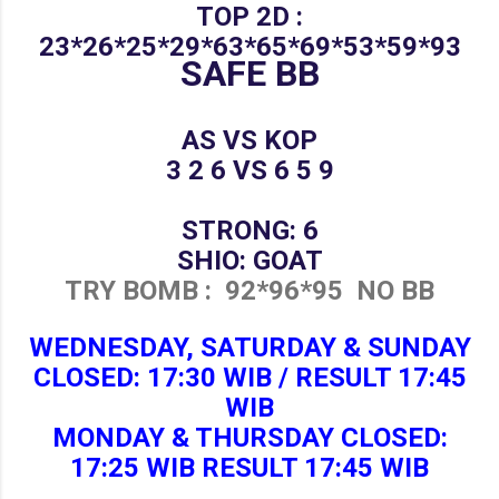
TOP 2D :
23*26*25*29*63*65*69*53*59*93
SAFE BB
AS VS KOP
3 2 6 VS 6 5 9
STRONG: 6
SHIO: GOAT
TRY BOMB :
92*96*95
NO BB
WEDNESDAY, SATURDAY & SUNDAY
CLOSED: 17:30 WIB / RESULT 17:45
WIB
MONDAY & THURSDAY CLOSED:
17:25 WIB RESULT 17:45 WIB