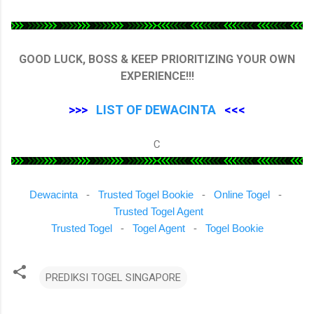
GOOD LUCK, BOSS & KEEP PRIORITIZING YOUR OWN
EXPERIENCE!!!
>>>
LIST OF DEWACINTA
<<<
C
Dewacinta
-
Trusted Togel Bookie
-
Online Togel
-
Trusted Togel Agent
Trusted Togel
-
Togel Agent
-
Togel Bookie
PREDIKSI TOGEL SINGAPORE
K