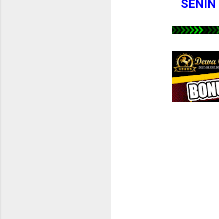
SENIN 