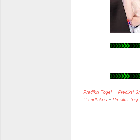
Prediksi Togel
–
Prediksi G
Grandlisboa
–
Prediksi Toge