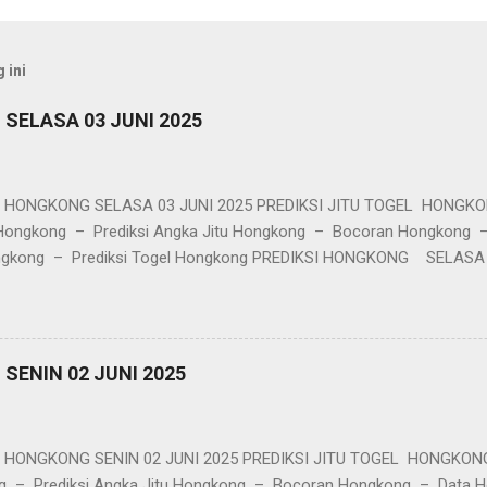
 ini
SELASA 03 JUNI 2025
I HONGKONG SELASA 03 JUNI 2025 PREDIKSI JITU TOGEL HONGKON
 Hongkong – Prediksi Angka Jitu Hongkong – Bocoran Hongkong
ngkong – Prediksi Togel Hongkong PREDIKSI HONGKONG SELASA 
: 6112 AM BBFS : 75324 POLA 2D EKOR 3 2 4 TOP 2D : 57*53*52*
AS VS KOP 7 5 3 VS 3 2 4 KUAT : 3 SHIO : NAGA COBA BOM : 37*3
ESULT : 23:00 WIB BANDAR TOGEL DEWACINTA MINIMAL TRANSFER B
Cashback Mingguan 5% Whatsapp : +6285211091884 LINK LOGIN D
SENIN 02 JUNI 2025
drakorcinta.com/ LOGIN HP : https://wap.drakorcinta.com/ SALAM 
N PENGALAMAN SENDIRI !!! >>> DAFTAR DEWACINTA <<< >> P
< ...
 HONGKONG SENIN 02 JUNI 2025 PREDIKSI JITU TOGEL HONGKONG P
g – Prediksi Angka Jitu Hongkong – Bocoran Hongkong – Data 