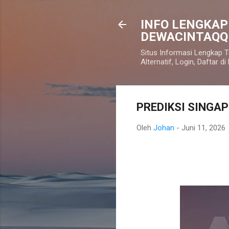
INFO LENGKAP
DEWACINTAQQ
Situs Informasi Lengkap Te
Alternatif, Login, Daftar d
PREDIKSI SINGAP
Oleh
Johan
-
Juni 11, 2026