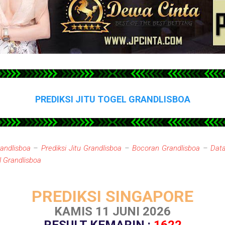
PREDIKSI JITU TOGEL
GRANDLISBOA
randlisboa
–
Prediksi Jitu Grandlisboa
–
Bocoran Grandlisboa
–
Data
l Grandlisboa
PREDIKSI SINGAPORE
KAMIS 11 JUNI 2026
RESULT KEMARIN :
1622