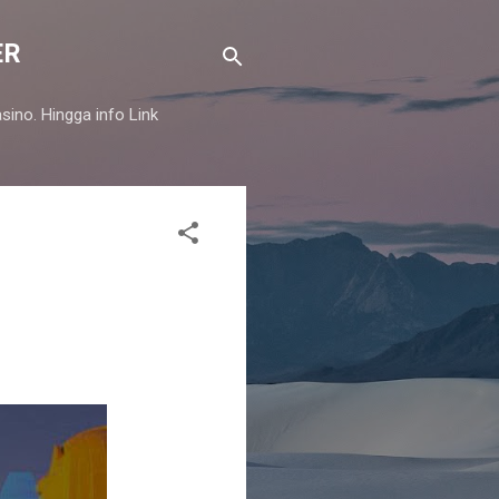
ER
sino. Hingga info Link