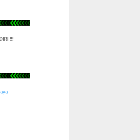
I !!!
caya