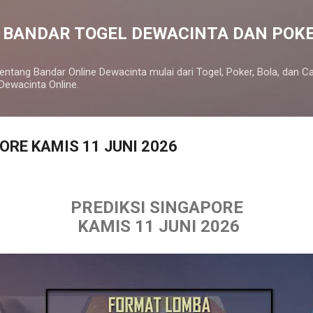
Langsung ke konten utama
 BANDAR TOGEL DEWACINTA DAN POK
ntang Bandar Online Dewacinta mulai dari Togel, Poker, Bola, dan Ca
i Dewacinta Online.
ORE KAMIS 11 JUNI 2026
PREDIKSI SINGAPORE
KAMIS 11 JUNI 2026