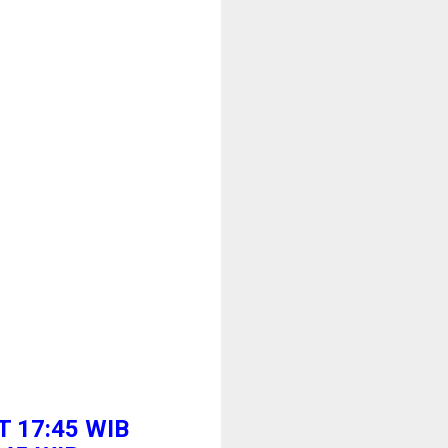
T 17:45 WIB