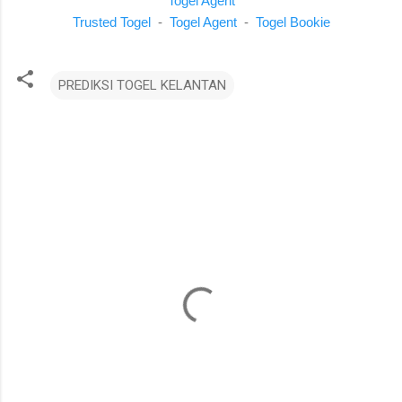
Togel Agent
Trusted Togel
-
Togel Agent
-
Togel Bookie
PREDIKSI TOGEL KELANTAN
K
o
m
e
n
t
a
r