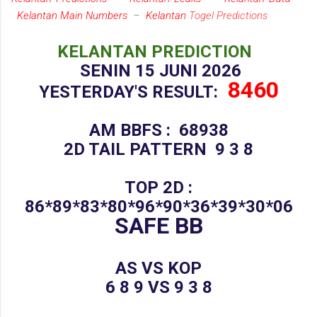
Kelantan
Main Numbers
–
Kelantan
Togel Predictions
KELANTAN
PREDICTION
SENIN 15 JUNI 2026
8460
YESTERDAY'S RESULT:
AM BBFS :
68938
2D TAIL PATTERN
9 3 8
TOP 2D :
86*89*83*80*96*90*36*39*30*06
SAFE BB
AS VS KOP
6 8 9 VS 9 3 8