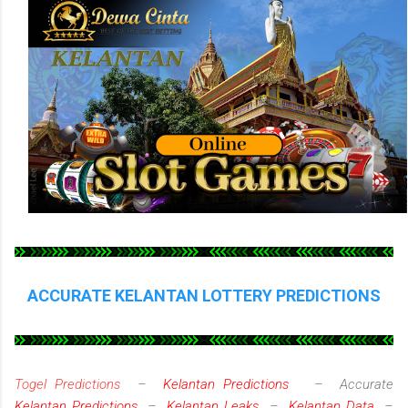
ACCURATE KELANTAN LOTTERY PREDICTIONS
Togel Predictions
–
Kelantan
Predictions
– Accurate
Kelantan
Predictions
–
Kelantan
Leaks
–
Kelantan
Data
–