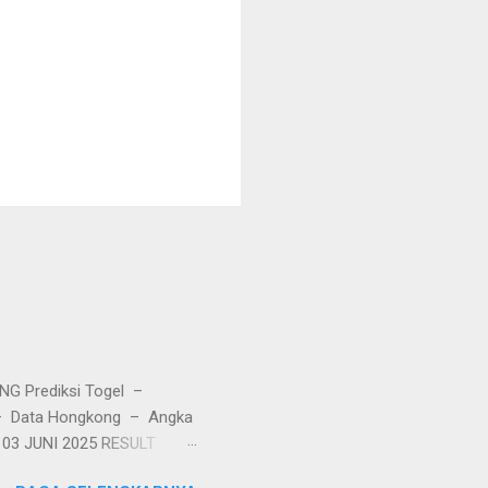
G Prediksi Togel –
 – Data Hongkong – Angka
03 JUNI 2025 RESULT
54*37*34*27*23*24*47