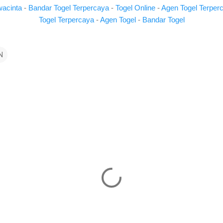
acinta
-
Bandar Togel Terpercaya
-
Togel Online
-
Agen Togel Terper
Togel Terpercaya
-
Agen Togel
-
Bandar Togel
N