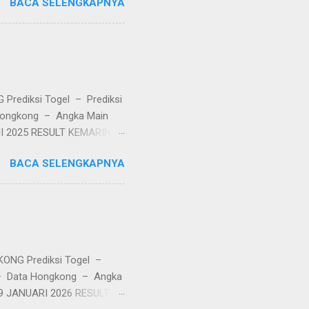
BACA SELENGKAPNYA
4*27 NO BB TUTUP : 22:30
OLA / CASINO : Rp.
EWACINTA :
HOKI YA BOSKU & TETAP
ROMO TERBARU PRIZE 2 &
rediksi Togel – Prediksi
Hongkong – Angka Main
I 2025 RESULT KEMARIN :
9*48*43*39 AMAN BB AS VS
BACA SELENGKAPNYA
UP : 22:30 WIB / RESULT :
: Rp. 25.000 Cashback
/drakorcinta.com/ LOGIN
MAKAN PENGALAMAN SENDIRI
 ...
ONG Prediksi Togel –
 – Data Hongkong – Angka
9 JANUARI 2026 RESULT