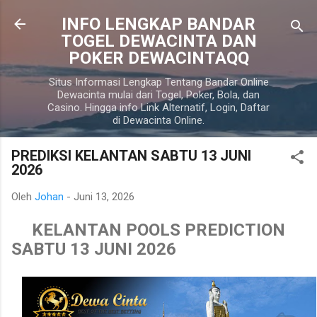
Langsung ke konten utama
INFO LENGKAP BANDAR
TOGEL DEWACINTA DAN
POKER DEWACINTAQQ
Situs Informasi Lengkap Tentang Bandar Online
Dewacinta mulai dari Togel, Poker, Bola, dan
Casino. Hingga info Link Alternatif, Login, Daftar
di Dewacinta Online.
PREDIKSI KELANTAN SABTU 13 JUNI
2026
Oleh
Johan
-
Juni 13, 2026
KELANTAN POOLS PREDICTION
SABTU 13 JUNI 2026