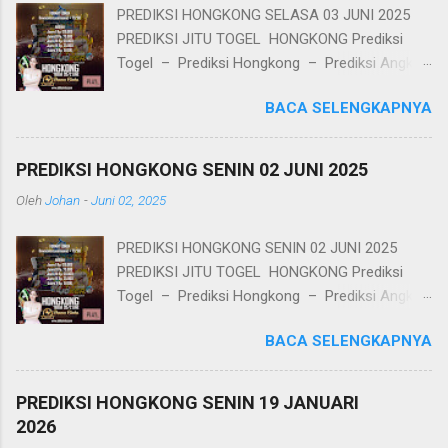
PREDIKSI HONGKONG SELASA 03 JUNI 2025
PREDIKSI JITU TOGEL HONGKONG Prediksi
Togel – Prediksi Hongkong – Prediksi Angka
Jitu Hongkong – Bocoran Hongkong – Data
BACA SELENGKAPNYA
Hongkong – Angka Main Hongkong –
Prediksi Togel Hongkong PREDIKSI HONGKONG
SELASA 03 JUNI 2025 RESULT KEMARIN :
PREDIKSI HONGKONG SENIN 02 JUNI 2025
6112 AM BBFS : 75324 POLA 2D EKOR 3 2 4
Oleh
Johan
-
Juni 02, 2025
TOP 2D : 57*53*52*54*37*34*27*23*24*47
AMAN BB AS VS KOP 7 5 3 VS 3 2 4 KUAT : 3
PREDIKSI HONGKONG SENIN 02 JUNI 2025
SHIO : NAGA COBA BOM : 37*34*27 NO BB
PREDIKSI JITU TOGEL HONGKONG Prediksi
TUTUP : 22:30 WIB / RESULT : 23:00 WIB
Togel – Prediksi Hongkong – Prediksi Angka
BANDAR TOGEL DEWACINTA MINIMAL
Jitu Hongkong – Bocoran Hongkong – Data
TRANSFER BOLA / CASINO : Rp. 25.000
BACA SELENGKAPNYA
Hongkong – Angka Main Hongkong –
Cashback Mingguan 5% Whatsapp :
Prediksi Togel Hongkong PREDIKSI HONGKONG
+6285211091884 LINK LOGIN DEWACINTA :
SENIN 02 JUNI 2025 RESULT KEMARIN : 9386
https://drakorcinta.com/ LOGIN HP :
PREDIKSI HONGKONG SENIN 19 JANUARI
AM BBFS : 96843 POLA 2D EKOR 8 4 3 TOP 2D :
https://wap.drakorcinta.com/ SALAM HOKI YA
2026
69*68*64*63*89*83*49*48*43*39 AMAN BB AS
BOSKU & TETAP UTAMAKAN PENGALAMAN