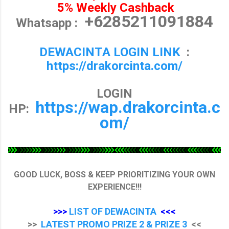
5% Weekly Cashback
+6285211091884
Whatsapp :
DEWACINTA LOGIN LINK
:
https://drakorcinta.com/
LOGIN
https://wap.drakorcinta.c
HP:
om/
GOOD LUCK, BOSS & KEEP PRIORITIZING YOUR OWN
EXPERIENCE!!!
>>>
LIST OF DEWACINTA
<<<
>>
LATEST PROMO PRIZE 2 & PRIZE 3
<<