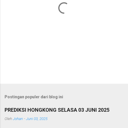
a
r
Postingan populer dari blog ini
PREDIKSI HONGKONG SELASA 03 JUNI 2025
Oleh
Johan
-
Juni 03, 2025