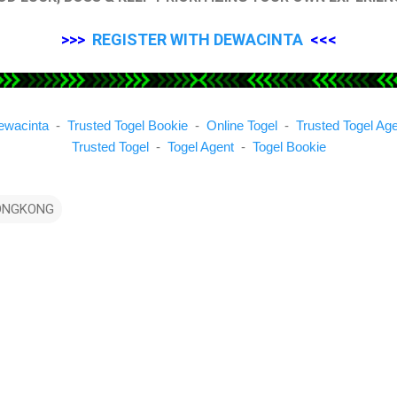
>>>
REGISTER WITH DEWACINTA
<<<
ewacinta
-
Trusted Togel Bookie
-
Online Togel
-
Trusted Togel Ag
Trusted Togel
-
Togel Agent
-
Togel Bookie
HONGKONG