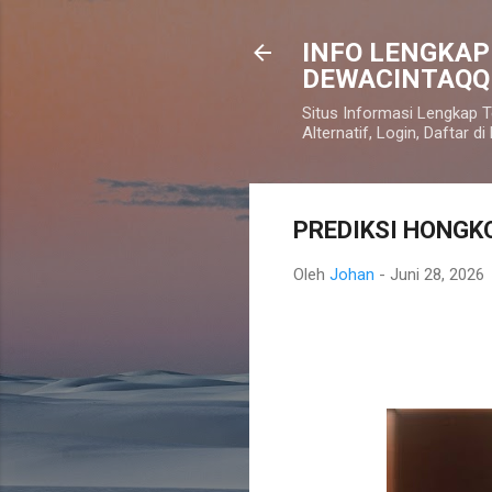
INFO LENGKAP
DEWACINTAQQ
Situs Informasi Lengkap Te
Alternatif, Login, Daftar d
PREDIKSI HONGK
Oleh
Johan
-
Juni 28, 2026