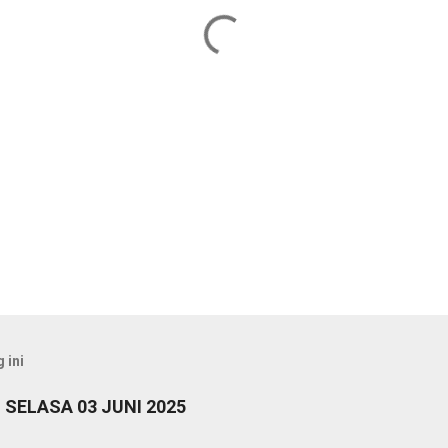
 ini
SELASA 03 JUNI 2025