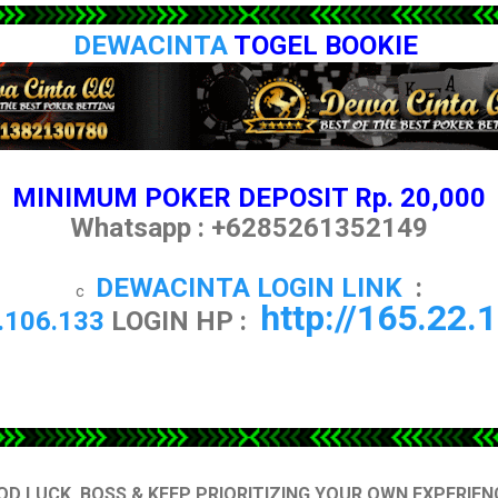
DEWACINTA
TOGEL BOOKIE
MINIMUM POKER DEPOSIT Rp. 20,000
Whatsapp : +6285261352149
DEWACINTA LOGIN LINK
:
c
http://165.22.
2.106.133
LOGIN HP :
D LUCK, BOSS & KEEP PRIORITIZING YOUR OWN EXPERIENC