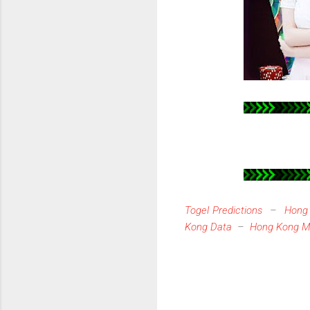
Togel Predictions
–
Hong 
Kong Data
–
Hong Kong M