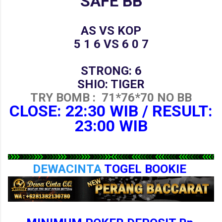
SAFE BB
AS VS KOP
5 1 6 VS 6 0 7
STRONG: 6
SHIO: TIGER
TRY BOMB :
71*76*70 NO BB
CLOSE: 22:30 WIB / RESULT:
23:00 WIB
DEWACINTA
TOGEL BOOKIE