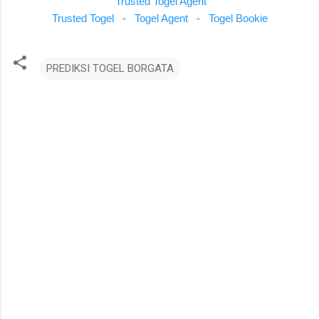
Trusted Togel Agent
Trusted Togel
-
Togel Agent
-
Togel Bookie
PREDIKSI TOGEL BORGATA
K
o
m
e
n
t
a
r