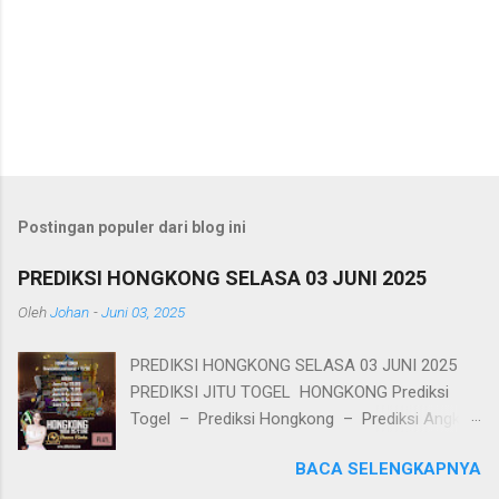
Postingan populer dari blog ini
PREDIKSI HONGKONG SELASA 03 JUNI 2025
Oleh
Johan
-
Juni 03, 2025
PREDIKSI HONGKONG SELASA 03 JUNI 2025
PREDIKSI JITU TOGEL HONGKONG Prediksi
Togel – Prediksi Hongkong – Prediksi Angka
Jitu Hongkong – Bocoran Hongkong – Data
BACA SELENGKAPNYA
Hongkong – Angka Main Hongkong –
Prediksi Togel Hongkong PREDIKSI HONGKONG