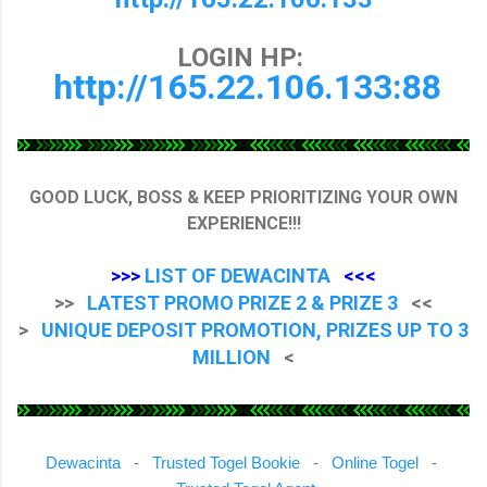
LOGIN HP:
http://165.22.106.133:88
GOOD LUCK, BOSS & KEEP PRIORITIZING YOUR OWN
EXPERIENCE!!!
>>>
LIST OF DEWACINTA
<<<
>>
LATEST PROMO PRIZE 2 & PRIZE 3
<<
>
UNIQUE DEPOSIT PROMOTION, PRIZES UP TO 3
MILLION
<
Dewacinta
-
Trusted Togel Bookie
-
Online Togel
-