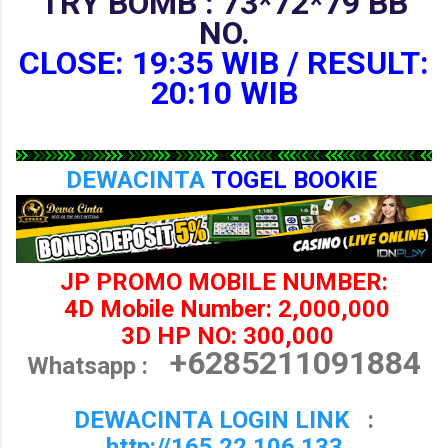
TRY BOMB : 73*72*79 BB
NO.
CLOSE: 19:35 WIB / RESULT:
20:10 WIB
DEWACINTA
TOGEL BOOKIE
JP PROMO MOBILE NUMBER:
4D Mobile Number: 2,000,000
3D HP NO: 300,000
+6285211091884
Whatsapp :
DEWACINTA LOGIN LINK
:
http://165.22.106.133