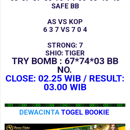
SAFE BB
AS VS KOP
6 3 7 VS 7 0 4
STRONG: 7
SHIO: TIGER
TRY BOMB : 67*74*03 BB
NO.
CLOSE: 02.25 WIB / RESULT:
03.00 WIB
DEWACINTA
TOGEL BOOKIE