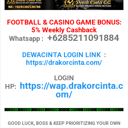
FOOTBALL & CASINO GAME BONUS:
5% Weekly Cashback
+6285211091884
Whatsapp :
DEWACINTA LOGIN LINK
:
https://drakorcinta.com/
LOGIN
https://wap.drakorcinta.c
HP:
om/
GOOD LUCK, BOSS & KEEP PRIORITIZING YOUR OWN