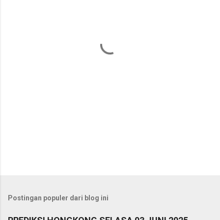
n
t
a
r
Postingan populer dari blog ini