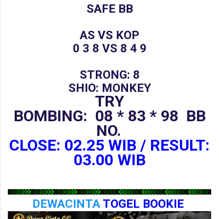
SAFE BB
AS VS KOP
0 3 8 VS 8 4 9
STRONG: 8
SHIO: MONKEY
TRY
BOMBING:
08
*
83
*
98
BB
NO.
CLOSE: 02.25 WIB / RESULT:
03.00 WIB
DEWACINTA
TOGEL BOOKIE