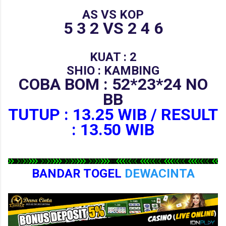
AS VS KOP
5 3 2 VS 2 4 6
KUAT : 2
SHIO :
KAMBING
COBA BOM :
52
*
23
*
24
NO
BB
TUTUP : 13.25 WIB / RESULT
: 13.50 WIB
BANDAR TOGEL
DEWACINTA