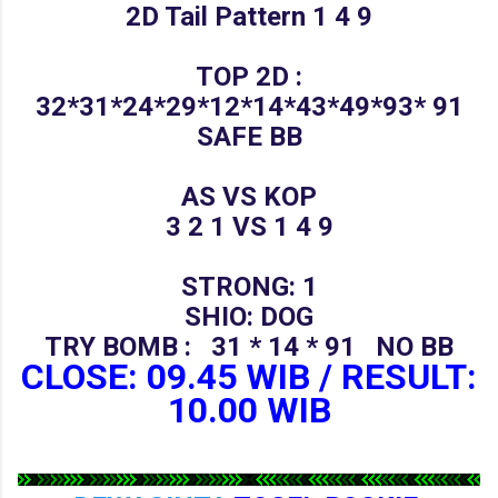
2D Tail Pattern 1 4 9
TOP 2D :
32*31*24*29*12*14*43*49*93*
91
SAFE BB
AS VS KOP
3 2 1 VS 1 4 9
STRONG: 1
SHIO: DOG
TRY BOMB :
31
*
14
*
91
NO BB
CLOSE: 09.45 WIB / RESULT:
10.00 WIB