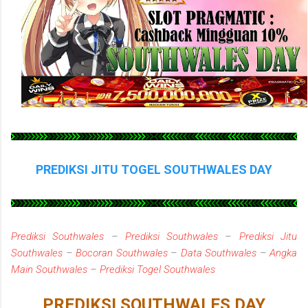
PREDIKSI JITU TOGEL
SOUTHWALES DAY
Prediksi Southwales
–
Prediksi Southwales
–
Prediksi Jitu
Southwales
–
Bocoran Southwales
–
Data Southwales
–
Angka
Main Southwales
–
Prediksi Togel Southwales
PREDIKSI SOUTHWALES DAY