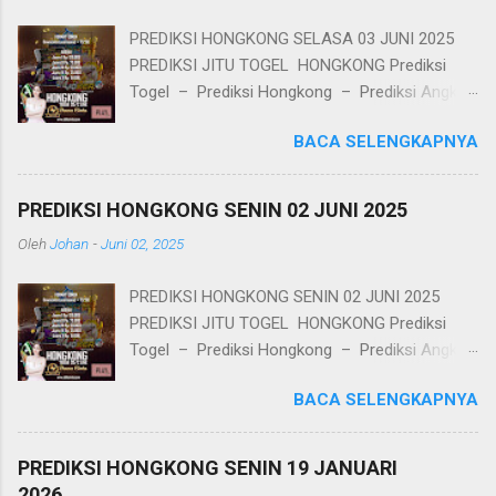
PREDIKSI HONGKONG SELASA 03 JUNI 2025
PREDIKSI JITU TOGEL HONGKONG Prediksi
Togel – Prediksi Hongkong – Prediksi Angka
Jitu Hongkong – Bocoran Hongkong – Data
BACA SELENGKAPNYA
Hongkong – Angka Main Hongkong –
Prediksi Togel Hongkong PREDIKSI HONGKONG
SELASA 03 JUNI 2025 RESULT KEMARIN :
PREDIKSI HONGKONG SENIN 02 JUNI 2025
6112 AM BBFS : 75324 POLA 2D EKOR 3 2 4
Oleh
Johan
-
Juni 02, 2025
TOP 2D : 57*53*52*54*37*34*27*23*24*47
AMAN BB AS VS KOP 7 5 3 VS 3 2 4 KUAT : 3
PREDIKSI HONGKONG SENIN 02 JUNI 2025
SHIO : NAGA COBA BOM : 37*34*27 NO BB
PREDIKSI JITU TOGEL HONGKONG Prediksi
TUTUP : 22:30 WIB / RESULT : 23:00 WIB
Togel – Prediksi Hongkong – Prediksi Angka
BANDAR TOGEL DEWACINTA MINIMAL
Jitu Hongkong – Bocoran Hongkong – Data
TRANSFER BOLA / CASINO : Rp. 25.000
BACA SELENGKAPNYA
Hongkong – Angka Main Hongkong –
Cashback Mingguan 5% Whatsapp :
Prediksi Togel Hongkong PREDIKSI HONGKONG
+6285211091884 LINK LOGIN DEWACINTA :
SENIN 02 JUNI 2025 RESULT KEMARIN : 9386
https://drakorcinta.com/ LOGIN HP :
PREDIKSI HONGKONG SENIN 19 JANUARI
AM BBFS : 96843 POLA 2D EKOR 8 4 3 TOP 2D :
https://wap.drakorcinta.com/ SALAM HOKI YA
2026