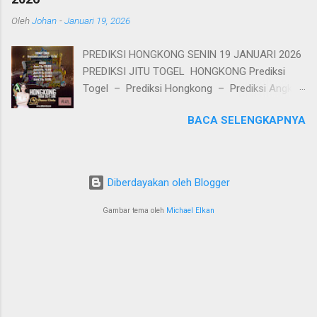
69*68*64*63*89*83*49*48*43*39 AMAN BB AS
BOSKU & TETAP UTAMAKAN PENGALAMAN
Oleh
Johan
-
Januari 19, 2026
VS KOP 9 6 8 VS 8 4 3 KUAT : 8 SHIO : KELINCI
SENDIRI !!! >>> DAFTAR DEWACINTA <<< >>
COBA BOM : 63*89*83 NO BB TUTUP : 22:30
PROMO TERBARU PRIZE 2 & PRIZE 3 << ...
PREDIKSI HONGKONG SENIN 19 JANUARI 2026
WIB / RESULT : 23:00 WIB BANDAR TOGEL
PREDIKSI JITU TOGEL HONGKONG Prediksi
DEWACINTA MINIMAL TRANSFER BOLA /
Togel – Prediksi Hongkong – Prediksi Angka
CASINO : Rp. 25.000 Cashback Mingguan 5%
Jitu Hongkong – Bocoran Hongkong – Data
Whatsapp : +6285211091884 LINK LOGIN
BACA SELENGKAPNYA
Hongkong – Angka Main Hongkong –
DEWACINTA : https://drakorcinta.com/ LOGIN
Prediksi Togel Hongkong PREDIKSI HONGKONG
HP : https://wap.drakorcinta.com/ SALAM HOKI
SENIN 19 JANUARI 2026 RESULT KEMARIN :
YA BOSKU & TETAP UTAMAKAN PENGALAMAN
2771 M BBFS : 63148 POLA 2D EKOR 1 4 8 TOP
SENDIRI !!! >>> DAFTAR DEWACINTA <<< >>
Diberdayakan oleh Blogger
2D : 63*61*31*34*14*18*46*48*86*83 AMAN
PROMO TERBARU PRIZE 2 & PRIZE 3 << ...
BB AS VS KOP 6 3 1 VS 1 4 8 KUAT : 1 SHIO :
Gambar tema oleh
Michael Elkan
HARIMAU COBA BOM : 34*46*18 NO BB
BANDAR TOGEL DEWACINTA MINIMAL
DEPOSIT POKER Rp. 20.000 Whatsapp :
+6285261352149 c LINK LOGIN DEWACINTA :
http://165.22.106.133 LOGIN HP :
http://165.22.106.133:88 SALAM HOKI YA