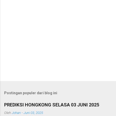
a
r
Postingan populer dari blog ini
PREDIKSI HONGKONG SELASA 03 JUNI 2025
Oleh
Johan
-
Juni 03, 2025