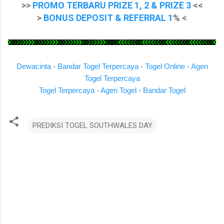
>>
PROMO TERBARU PRIZE 1, 2 & PRIZE 3
<<
>
BONUS DEPOSIT & REFERRAL 1
% <
Dewacinta
-
Bandar Togel Terpercaya
-
Togel Online
-
Agen
Togel Terpercaya
Togel Terpercaya
-
Agen Togel
-
Bandar Togel
PREDIKSI TOGEL SOUTHWALES DAY
K
o
m
e
n
t