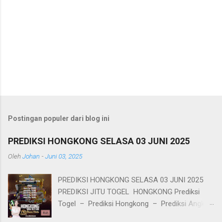
Postingan populer dari blog ini
PREDIKSI HONGKONG SELASA 03 JUNI 2025
Oleh
Johan
-
Juni 03, 2025
PREDIKSI HONGKONG SELASA 03 JUNI 2025
PREDIKSI JITU TOGEL HONGKONG Prediksi
Togel – Prediksi Hongkong – Prediksi Angka
Jitu Hongkong – Bocoran Hongkong – Data