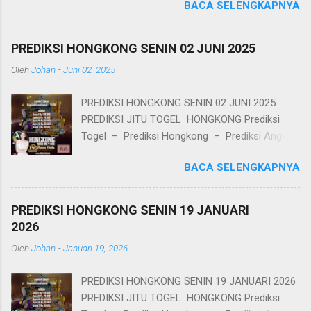
BACA SELENGKAPNYA
Hongkong – Angka Main Hongkong –
Prediksi Togel Hongkong PREDIKSI HONGKONG
SELASA 03 JUNI 2025 RESULT KEMARIN :
PREDIKSI HONGKONG SENIN 02 JUNI 2025
6112 AM BBFS : 75324 POLA 2D EKOR 3 2 4
Oleh
Johan
-
Juni 02, 2025
TOP 2D : 57*53*52*54*37*34*27*23*24*47
AMAN BB AS VS KOP 7 5 3 VS 3 2 4 KUAT : 3
PREDIKSI HONGKONG SENIN 02 JUNI 2025
SHIO : NAGA COBA BOM : 37*34*27 NO BB
PREDIKSI JITU TOGEL HONGKONG Prediksi
TUTUP : 22:30 WIB / RESULT : 23:00 WIB
Togel – Prediksi Hongkong – Prediksi Angka
BANDAR TOGEL DEWACINTA MINIMAL
Jitu Hongkong – Bocoran Hongkong – Data
TRANSFER BOLA / CASINO : Rp. 25.000
BACA SELENGKAPNYA
Hongkong – Angka Main Hongkong –
Cashback Mingguan 5% Whatsapp :
Prediksi Togel Hongkong PREDIKSI HONGKONG
+6285211091884 LINK LOGIN DEWACINTA :
SENIN 02 JUNI 2025 RESULT KEMARIN : 9386
https://drakorcinta.com/ LOGIN HP :
PREDIKSI HONGKONG SENIN 19 JANUARI
AM BBFS : 96843 POLA 2D EKOR 8 4 3 TOP 2D :
https://wap.drakorcinta.com/ SALAM HOKI YA
2026
69*68*64*63*89*83*49*48*43*39 AMAN BB AS
BOSKU & TETAP UTAMAKAN PENGALAMAN
Oleh
Johan
-
Januari 19, 2026
VS KOP 9 6 8 VS 8 4 3 KUAT : 8 SHIO : KELINCI
SENDIRI !!! >>> DAFTAR DEWACINTA <<< >>
COBA BOM : 63*89*83 NO BB TUTUP : 22:30
PROMO TERBARU PRIZE 2 & PRIZE 3 << ...
PREDIKSI HONGKONG SENIN 19 JANUARI 2026
WIB / RESULT : 23:00 WIB BANDAR TOGEL
PREDIKSI JITU TOGEL HONGKONG Prediksi
DEWACINTA MINIMAL TRANSFER BOLA /