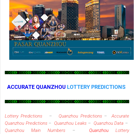
ACCURATE QUANZHOU
LOTTERY PREDICTIONS
Lottery Predictions
–
Quanzhou Predictions
–
Accurate
Quanzhou Predictions
–
Quanzhou Leaks
–
Quanzhou Data
–
Quanzhou Main Numbers
–
Quanzhou
Lottery