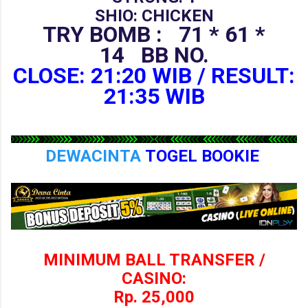
SHIO: CHICKEN
TRY BOMB :
71
*
61
*
14
BB NO.
CLOSE: 21:20 WIB / RESULT:
21:35 WIB
DEWACINTA
TOGEL BOOKIE
MINIMUM BALL TRANSFER /
CASINO:
Rp. 25,000