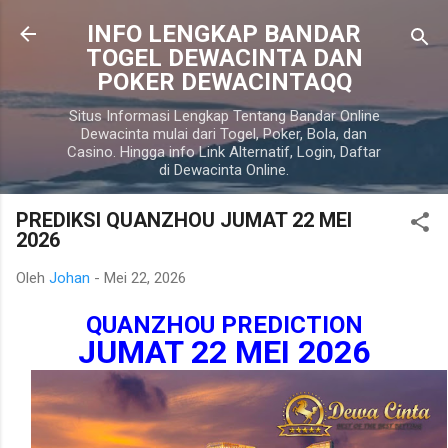
Langsung ke konten utama
INFO LENGKAP BANDAR
TOGEL DEWACINTA DAN
POKER DEWACINTAQQ
Situs Informasi Lengkap Tentang Bandar Online
Dewacinta mulai dari Togel, Poker, Bola, dan
Casino. Hingga info Link Alternatif, Login, Daftar
di Dewacinta Online.
PREDIKSI QUANZHOU JUMAT 22 MEI
2026
Oleh
Johan
-
Mei 22, 2026
QUANZHOU PREDICTION
JUMAT 22 MEI 2026