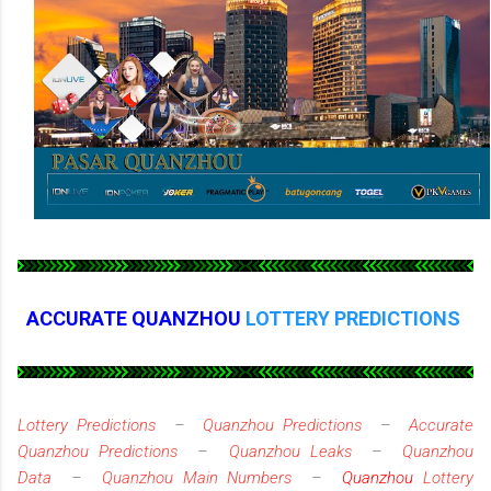
ACCURATE QUANZHOU
LOTTERY PREDICTIONS
Lottery Predictions
–
Quanzhou Predictions
–
Accurate
Quanzhou Predictions
–
Quanzhou Leaks
–
Quanzhou
Data
–
Quanzhou Main Numbers
–
Quanzhou
Lottery