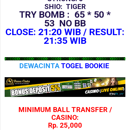
SHIO:
TIGER
TRY BOMB :
65
*
50
*
53
NO BB
CLOSE: 21:20 WIB / RESULT:
21:35 WIB
DEWACINTA
TOGEL BOOKIE
MINIMUM BALL TRANSFER /
CASINO:
Rp. 25,000