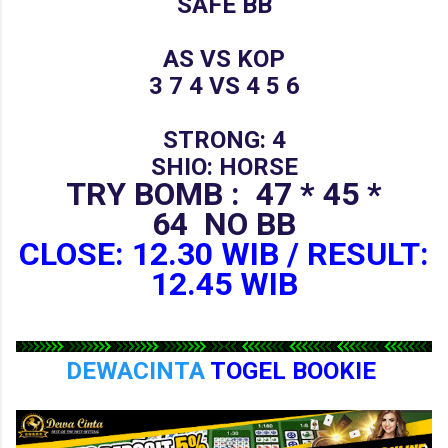
SAFE BB
AS VS KOP
3 7 4 VS 4 5 6
STRONG: 4
SHIO: HORSE
TRY BOMB :
47
*
45
*
64
NO BB
CLOSE: 12.30 WIB / RESULT:
12.45 WIB
DEWACINTA
TOGEL BOOKIE