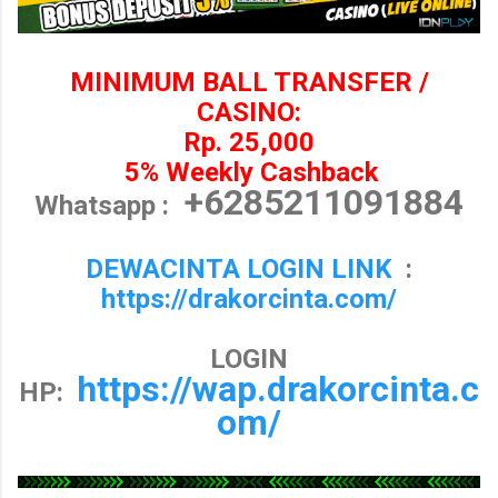
MINIMUM BALL TRANSFER /
CASINO:
Rp. 25,000
5% Weekly Cashback
+6285211091884
Whatsapp :
DEWACINTA LOGIN LINK
:
https://drakorcinta.com/
LOGIN
https://wap.drakorcinta.c
HP:
om/