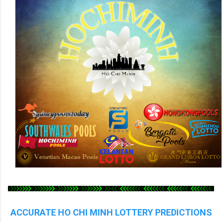
ACCURATE HO CHI MINH LOTTERY PREDICTIONS