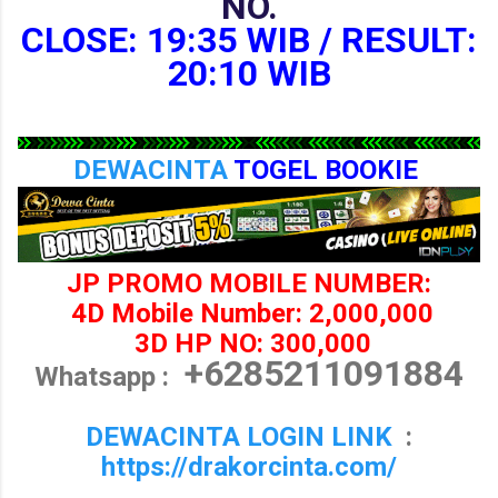
NO.
CLOSE: 19:35 WIB / RESULT:
20:10 WIB
DEWACINTA
TOGEL BOOKIE
JP PROMO MOBILE NUMBER:
4D Mobile Number: 2,000,000
3D HP NO: 300,000
+6285211091884
Whatsapp :
DEWACINTA LOGIN LINK
:
https://drakorcinta.com/