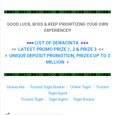
GOOD LUCK, BOSS & KEEP PRIORITIZING YOUR OWN
EXPERIENCE!!!
>>>
LIST OF DEWACINTA
<<<
>>
LATEST PROMO PRIZE 1, 2 & PRIZE 3
<<
>
UNIQUE DEPOSIT PROMOTION, PRIZES UP TO 3
MILLION
<
Dewacinta
-
Trusted Togel Bookie
-
Online Togel
-
Trusted
Togel Agent
Trusted Togel
-
Togel Agent
-
Togel Bookie