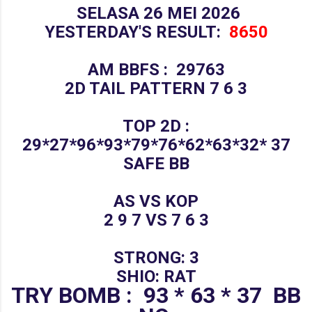
SELASA 26 MEI 2026
YESTERDAY'S RESULT:
8650
AM BBFS :
29763
2D TAIL PATTERN 7 6 3
TOP 2D :
29*27*96*93*79*76*62*63*32*
37
SAFE BB
AS VS KOP
2 9 7 VS 7 6 3
STRONG: 3
SHIO: RAT
TRY BOMB :
93
*
63
*
37
BB