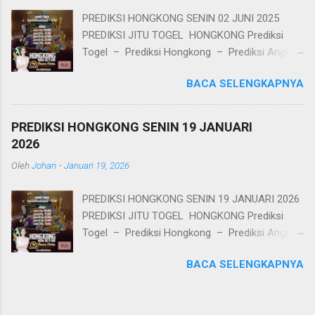
AMAN BB AS VS KOP 7 5 3 VS 3 2 4 KUAT : 3
PREDIKSI HONGKONG SENIN 02 JUNI 2025
SHIO : NAGA COBA BOM : 37*34*27 NO BB
PREDIKSI JITU TOGEL HONGKONG Prediksi
TUTUP : 22:30 WIB / RESULT : 23:00 WIB
Togel – Prediksi Hongkong – Prediksi Angka
BANDAR TOGEL DEWACINTA MINIMAL
Jitu Hongkong – Bocoran Hongkong – Data
TRANSFER BOLA / CASINO : Rp. 25.000
BACA SELENGKAPNYA
Hongkong – Angka Main Hongkong –
Cashback Mingguan 5% Whatsapp :
Prediksi Togel Hongkong PREDIKSI HONGKONG
+6285211091884 LINK LOGIN DEWACINTA :
SENIN 02 JUNI 2025 RESULT KEMARIN : 9386
https://drakorcinta.com/ LOGIN HP :
PREDIKSI HONGKONG SENIN 19 JANUARI
AM BBFS : 96843 POLA 2D EKOR 8 4 3 TOP 2D :
https://wap.drakorcinta.com/ SALAM HOKI YA
2026
69*68*64*63*89*83*49*48*43*39 AMAN BB AS
BOSKU & TETAP UTAMAKAN PENGALAMAN
Oleh
Johan
-
Januari 19, 2026
VS KOP 9 6 8 VS 8 4 3 KUAT : 8 SHIO : KELINCI
SENDIRI !!! >>> DAFTAR DEWACINTA <<< >>
COBA BOM : 63*89*83 NO BB TUTUP : 22:30
PROMO TERBARU PRIZE 2 & PRIZE 3 << ...
PREDIKSI HONGKONG SENIN 19 JANUARI 2026
WIB / RESULT : 23:00 WIB BANDAR TOGEL
PREDIKSI JITU TOGEL HONGKONG Prediksi
DEWACINTA MINIMAL TRANSFER BOLA /
Togel – Prediksi Hongkong – Prediksi Angka
CASINO : Rp. 25.000 Cashback Mingguan 5%
Jitu Hongkong – Bocoran Hongkong – Data
Whatsapp : +6285211091884 LINK LOGIN
BACA SELENGKAPNYA
Hongkong – Angka Main Hongkong –
DEWACINTA : https://drakorcinta.com/ LOGIN
Prediksi Togel Hongkong PREDIKSI HONGKONG
HP : https://wap.drakorcinta.com/ SALAM HOKI
SENIN 19 JANUARI 2026 RESULT KEMARIN :
YA BOSKU & TETAP UTAMAKAN PENGALAMAN