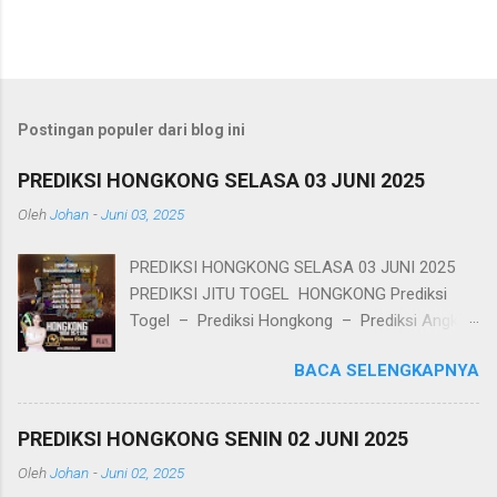
Postingan populer dari blog ini
PREDIKSI HONGKONG SELASA 03 JUNI 2025
Oleh
Johan
-
Juni 03, 2025
PREDIKSI HONGKONG SELASA 03 JUNI 2025
PREDIKSI JITU TOGEL HONGKONG Prediksi
Togel – Prediksi Hongkong – Prediksi Angka
Jitu Hongkong – Bocoran Hongkong – Data
BACA SELENGKAPNYA
Hongkong – Angka Main Hongkong –
Prediksi Togel Hongkong PREDIKSI HONGKONG
SELASA 03 JUNI 2025 RESULT KEMARIN :
PREDIKSI HONGKONG SENIN 02 JUNI 2025
6112 AM BBFS : 75324 POLA 2D EKOR 3 2 4
Oleh
Johan
-
Juni 02, 2025
TOP 2D : 57*53*52*54*37*34*27*23*24*47