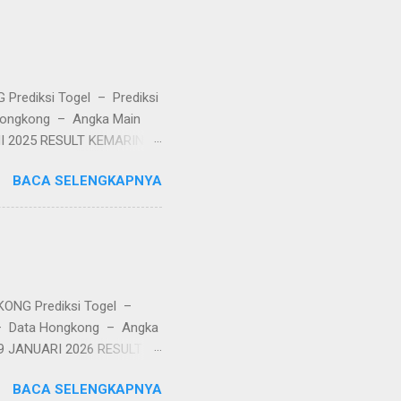
EWACINTA :
HOKI YA BOSKU & TETAP
ROMO TERBARU PRIZE 2 &
rediksi Togel – Prediksi
Hongkong – Angka Main
I 2025 RESULT KEMARIN :
9*48*43*39 AMAN BB AS VS
BACA SELENGKAPNYA
UP : 22:30 WIB / RESULT :
: Rp. 25.000 Cashback
/drakorcinta.com/ LOGIN
MAKAN PENGALAMAN SENDIRI
 ...
ONG Prediksi Togel –
 – Data Hongkong – Angka
9 JANUARI 2026 RESULT
34*14*18*46*48*86*83 AMAN
BACA SELENGKAPNYA
*18 NO BB BANDAR TOGEL