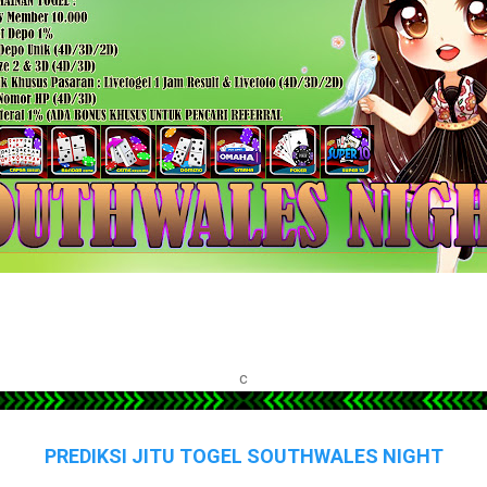
c
PREDIKSI JITU TOGEL
SOUTHWALES NIGHT