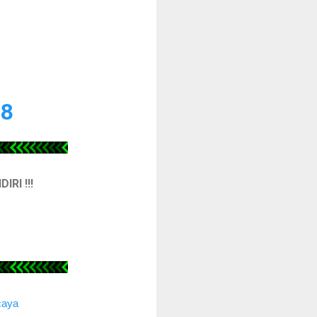
88
RI !!!
caya