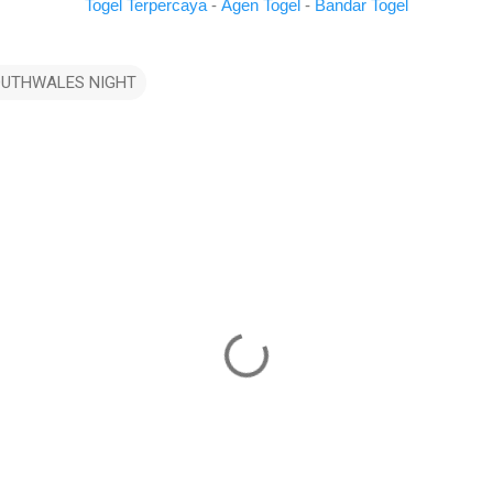
Togel Terpercaya
-
Agen Togel
-
Bandar Togel
SOUTHWALES NIGHT