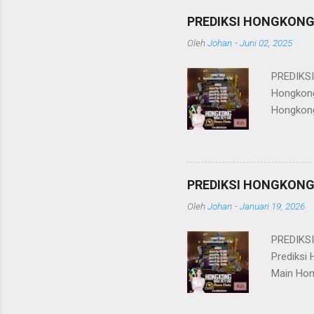
25.000 
PREDIKSI HONGKONG 
https://
Oleh
Johan
-
Juni 02, 2025
UTAMAKA
PRIZE 3 <
PREDIKSI
Hongkon
Hongkon
9386 AM 
KOP 9 6 
23:00 W
Mingguan
PREDIKSI HONGKONG 
HP : ht
Oleh
Johan
-
Januari 19, 2026
!!! >>>
PREDIKS
Prediksi
Main Ho
KEMARIN 
BB AS VS