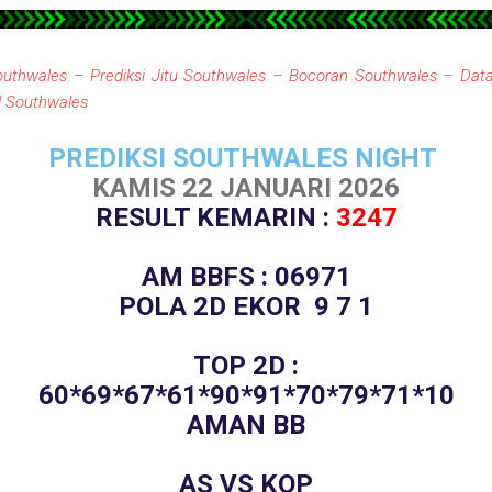
outhwales
–
Prediksi Jitu Southwales
–
Bocoran Southwales
–
Dat
l Southwales
PREDIKSI SOUTHWALES NIGHT
KAMIS 22 JANUARI 2026
RESULT KEMARIN :
3247
AM BBFS :
06971
POLA 2D EKOR 9 7 1
TOP 2D :
60*69*67*61*90*91*70*79*71*10
AMAN BB
AS VS KOP