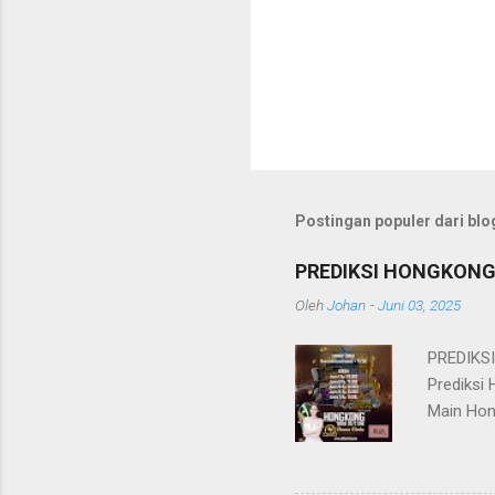
Postingan populer dari blog
PREDIKSI HONGKONG 
Oleh
Johan
-
Juni 03, 2025
PREDIKS
Prediksi
Main Ho
KEMARIN 
AMAN BB 
WIB / R