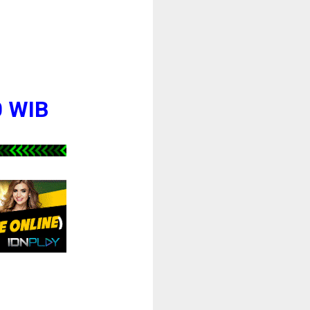
0 WIB