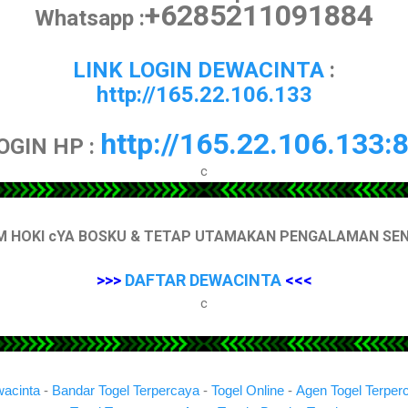
+6285211091884
Whatsapp :
LINK LOGIN DEWACINTA
:
http://165.22.106.133
http://165.22.106.133:
OGIN HP :
c
 HOKI cYA BOSKU & TETAP UTAMAKAN PENGALAMAN SENDI
>>>
DAFTAR DEWACINTA
<<<
c
acinta
-
Bandar Togel Terpercaya
-
Togel Online
-
Agen Togel Terper