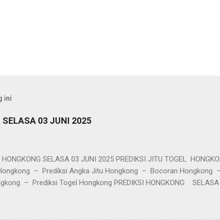
 ini
SELASA 03 JUNI 2025
I HONGKONG SELASA 03 JUNI 2025 PREDIKSI JITU TOGEL HONGKON
 Hongkong – Prediksi Angka Jitu Hongkong – Bocoran Hongkong
ngkong – Prediksi Togel Hongkong PREDIKSI HONGKONG SELASA 
: 6112 AM BBFS : 75324 POLA 2D EKOR 3 2 4 TOP 2D : 57*53*52*
AS VS KOP 7 5 3 VS 3 2 4 KUAT : 3 SHIO : NAGA COBA BOM : 37*3
ESULT : 23:00 WIB BANDAR TOGEL DEWACINTA MINIMAL TRANSFER B