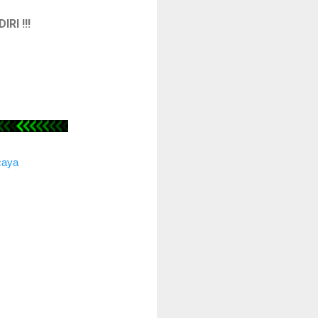
I !!!
caya