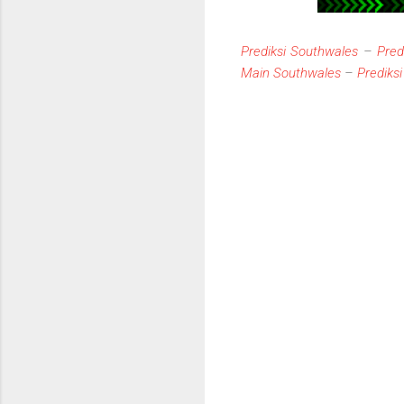
Prediksi Southwales
–
Pred
Main Southwales
–
Prediks