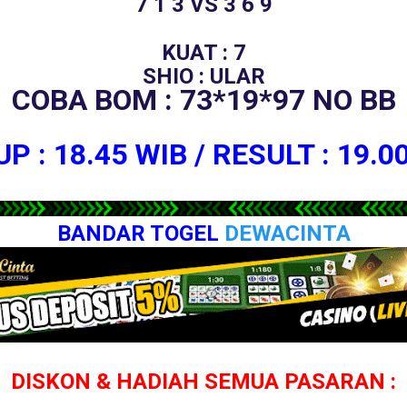
7 1 3 VS 3 6 9
KUAT : 7
SHIO : ULAR
COBA BOM :
73
*
19
*
97
NO BB
P : 18.45 WIB / RESULT : 19.0
BANDAR TOGEL
DEWACINTA
DISKON & HADIAH SEMUA PASARAN :