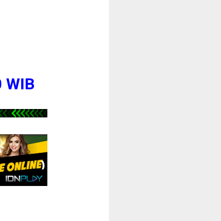
0 WIB