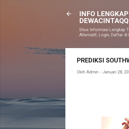
INFO LENGKAP
DEWACINTAQQ
Situs Informasi Lengkap Te
Alternatif, Login, Daftar d
PREDIKSI SOUTH
Oleh
Admin
-
Januari 28, 2