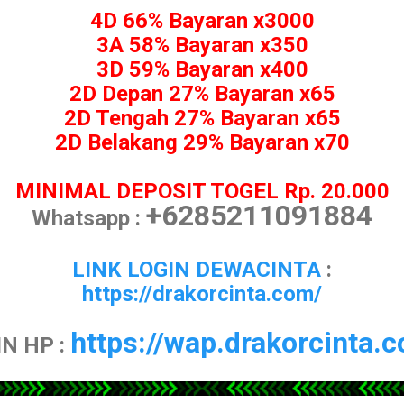
4D 66% Bayaran x3000
3A 58% Bayaran x350
3D 59% Bayaran x400
2D Depan 27% Bayaran x65
2D Tengah 27% Bayaran x65
2D Belakang 29% Bayaran x70
MINIMAL DEPOSIT TOGEL
Rp. 20.000
+6285211091884
Whatsapp :
LINK LOGIN DEWACINTA
:
https://drakorcinta.com/
https://wap.drakorcinta.
IN HP :