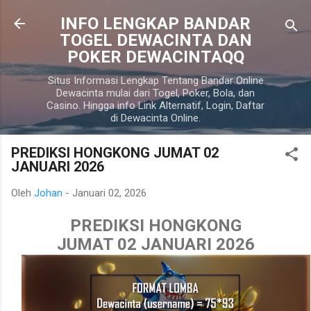
Langsung ke konten utama
INFO LENGKAP BANDAR
TOGEL DEWACINTA DAN
POKER DEWACINTAQQ
Situs Informasi Lengkap Tentang Bandar Online
Dewacinta mulai dari Togel, Poker, Bola, dan
Casino. Hingga info Link Alternatif, Login, Daftar
di Dewacinta Online.
PREDIKSI HONGKONG JUMAT 02
JANUARI 2026
Oleh
Johan
-
Januari 02, 2026
PREDIKSI HONGKONG
JUMAT 02 JANUARI 2026