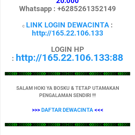
20.000
Whatsapp : +6285261352149
LINK LOGIN DEWACINTA
:
c
http://165.22.106.133
LOGIN HP
http://165.22.106.133:88
:
SALAM HOKI YA BOSKU & TETAP UTAMAKAN
PENGALAMAN SENDIRI !!!
>>>
DAFTAR DEWACINTA
<<<