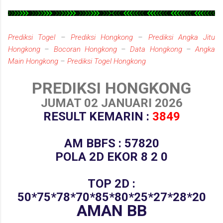
Prediksi Togel
–
Prediksi Hongkong
–
Prediksi Angka Jitu
Hongkong
–
Bocoran Hongkong
–
Data Hongkong
–
Angka
Main Hongkong
–
Prediksi Togel Hongkong
PREDIKSI HONGKONG
JUMAT 02 JANUARI 2026
RESULT KEMARIN :
3849
AM BBFS :
57820
POLA 2D EKOR 8 2 0
TOP 2D :
50*75*78*70*85*80*25*27*28*20
AMAN BB