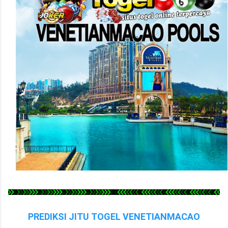
PREDIKSI JITU TOGEL
VENETIANMACAO