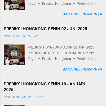
Togel – Prediksi Hongkong – Prediksi Angka
Jitu Hongkong – Bocoran Hongkong – Data
BACA SELENGKAPNYA
Hongkong – Angka Main Hongkong –
Prediksi Togel Hongkong PREDIKSI HONGKONG
SELASA 03 JUNI 2025 RESULT KEMARIN :
PREDIKSI HONGKONG SENIN 02 JUNI 2025
6112 AM BBFS : 75324 POLA 2D EKOR 3 2 4
Oleh
Johan
-
Juni 02, 2025
TOP 2D : 57*53*52*54*37*34*27*23*24*47
AMAN BB AS VS KOP 7 5 3 VS 3 2 4 KUAT : 3
PREDIKSI HONGKONG SENIN 02 JUNI 2025
SHIO : NAGA COBA BOM : 37*34*27 NO BB
PREDIKSI JITU TOGEL HONGKONG Prediksi
TUTUP : 22:30 WIB / RESULT : 23:00 WIB
Togel – Prediksi Hongkong – Prediksi Angka
BANDAR TOGEL DEWACINTA MINIMAL
Jitu Hongkong – Bocoran Hongkong – Data
TRANSFER BOLA / CASINO : Rp. 25.000
BACA SELENGKAPNYA
Hongkong – Angka Main Hongkong –
Cashback Mingguan 5% Whatsapp :
Prediksi Togel Hongkong PREDIKSI HONGKONG
+6285211091884 LINK LOGIN DEWACINTA :
SENIN 02 JUNI 2025 RESULT KEMARIN : 9386
https://drakorcinta.com/ LOGIN HP :
PREDIKSI HONGKONG SENIN 19 JANUARI
AM BBFS : 96843 POLA 2D EKOR 8 4 3 TOP 2D :
https://wap.drakorcinta.com/ SALAM HOKI YA
2026
69*68*64*63*89*83*49*48*43*39 AMAN BB AS
BOSKU & TETAP UTAMAKAN PENGALAMAN
Oleh
Johan
-
Januari 19, 2026
VS KOP 9 6 8 VS 8 4 3 KUAT : 8 SHIO : KELINCI
SENDIRI !!! >>> DAFTAR DEWACINTA <<< >>
COBA BOM : 63*89*83 NO BB TUTUP : 22:30
PROMO TERBARU PRIZE 2 & PRIZE 3 << ...