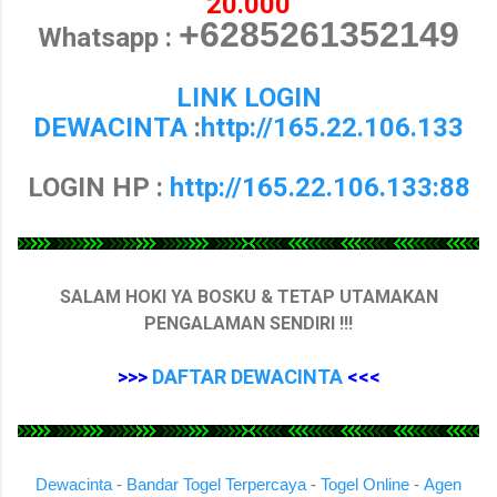
20.000
+
6285261352149
Whatsapp :
LINK LOGIN
DEWACINTA
:
http://165.22.106.133
LOGIN HP :
http://165.22.106.133:88
SALAM HOKI YA BOSKU & TETAP UTAMAKAN
PENGALAMAN SENDIRI !!!
>>>
DAFTAR DEWACINTA
<<<
Dewacinta
-
Bandar Togel Terpercaya
-
Togel Online
-
Agen