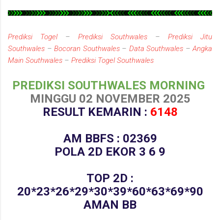
Prediksi Togel
–
Prediksi Southwales
–
Prediksi Jitu
Southwales
–
Bocoran Southwales
–
Data Southwales
–
Angka
Main Southwales
–
Prediksi Togel Southwales
PREDIKSI SOUTHWALES MORNING
MINGGU 02 NOVEMBER 2025
RESULT KEMARIN :
6148
AM BBFS :
02369
POLA 2D EKOR 3 6 9
TOP 2D :
20*23*26*29*30*39*60*63*69*90
AMAN BB