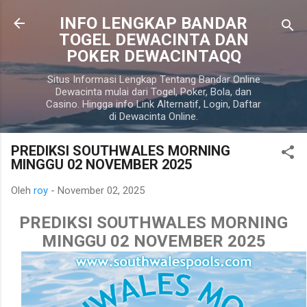
Langsung ke konten utama
INFO LENGKAP BANDAR
TOGEL DEWACINTA DAN
POKER DEWACINTAQQ
Situs Informasi Lengkap Tentang Bandar Online
Dewacinta mulai dari Togel, Poker, Bola, dan
Casino. Hingga info Link Alternatif, Login, Daftar
di Dewacinta Online.
PREDIKSI SOUTHWALES MORNING
MINGGU 02 NOVEMBER 2025
Oleh
roy
-
November 02, 2025
PREDIKSI SOUTHWALES MORNING
MINGGU 02 NOVEMBER 2025