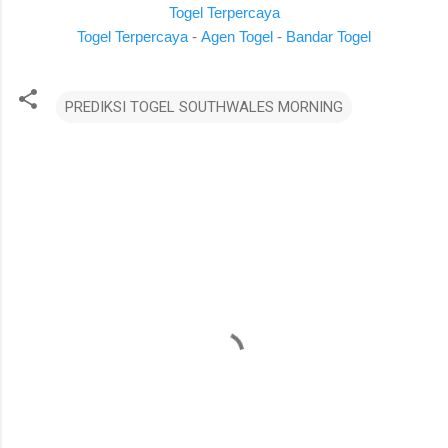
Togel Terpercaya
Togel Terpercaya
-
Agen Togel
-
Bandar Togel
PREDIKSI TOGEL SOUTHWALES MORNING
K
o
m
e
n
t
a
r