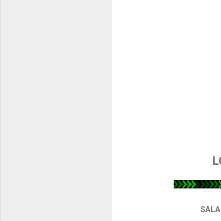
L
SALA