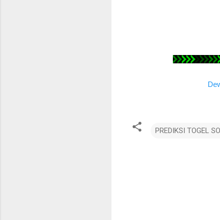
Dew
PREDIKSI TOGEL 
K
o
m
e
n