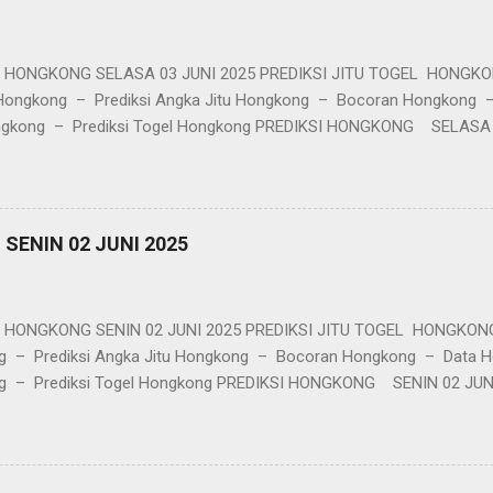
I HONGKONG SELASA 03 JUNI 2025 PREDIKSI JITU TOGEL HONGKON
 Hongkong – Prediksi Angka Jitu Hongkong – Bocoran Hongkong
ngkong – Prediksi Togel Hongkong PREDIKSI HONGKONG SELASA 
: 6112 AM BBFS : 75324 POLA 2D EKOR 3 2 4 TOP 2D : 57*53*52*
AS VS KOP 7 5 3 VS 3 2 4 KUAT : 3 SHIO : NAGA COBA BOM : 37*3
ESULT : 23:00 WIB BANDAR TOGEL DEWACINTA MINIMAL TRANSFER B
Cashback Mingguan 5% Whatsapp : +6285211091884 LINK LOGIN D
SENIN 02 JUNI 2025
drakorcinta.com/ LOGIN HP : https://wap.drakorcinta.com/ SALAM 
N PENGALAMAN SENDIRI !!! >>> DAFTAR DEWACINTA <<< >> P
< ...
 HONGKONG SENIN 02 JUNI 2025 PREDIKSI JITU TOGEL HONGKONG P
g – Prediksi Angka Jitu Hongkong – Bocoran Hongkong – Data 
g – Prediksi Togel Hongkong PREDIKSI HONGKONG SENIN 02 JUN
BBFS : 96843 POLA 2D EKOR 8 4 3 TOP 2D : 69*68*64*63*89*83*4
8 VS 8 4 3 KUAT : 8 SHIO : KELINCI COBA BOM : 63*89*83 NO BB TUT
IB BANDAR TOGEL DEWACINTA MINIMAL TRANSFER BOLA / CASINO 
 5% Whatsapp : +6285211091884 LINK LOGIN DEWACINTA : https:/