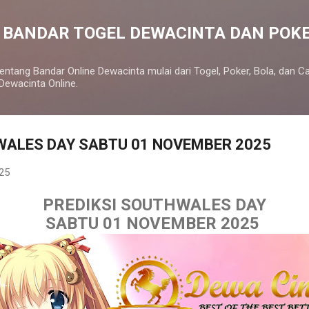
Langsung ke konten utama
 BANDAR TOGEL DEWACINTA DAN POK
ntang Bandar Online Dewacinta mulai dari Togel, Poker, Bola, dan Ca
i Dewacinta Online.
WALES DAY SABTU 01 NOVEMBER 2025
25
PREDIKSI SOUTHWALES DAY
SABTU 01 NOVEMBER 2025