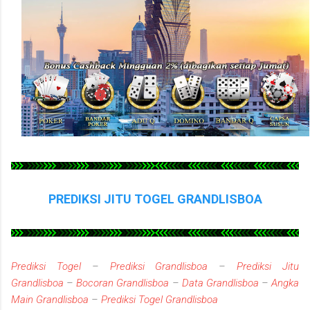
PREDIKSI JITU TOGEL
GRANDLISBOA
Prediksi Togel
–
Prediksi Grandlisboa
–
Prediksi Jitu
Grandlisboa
–
Bocoran Grandlisboa
–
Data Grandlisboa
–
Angka
Main Grandlisboa
–
Prediksi Togel Grandlisboa