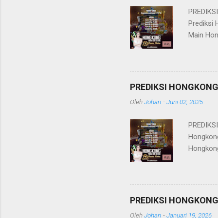
PREDIKS
Prediksi
Main Ho
KEMARIN 
AMAN BB 
WIB / R
25.000 
PREDIKSI HONGKONG 
https://
Oleh
Johan
-
Juni 02, 2025
UTAMAKA
PRIZE 3 <
PREDIKSI
Hongkon
Hongkon
9386 AM 
KOP 9 6 
23:00 W
Mingguan
PREDIKSI HONGKONG 
HP : ht
Oleh
Johan
-
Januari 19, 2026