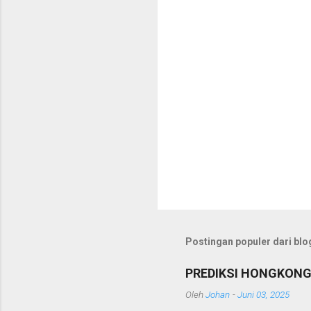
r
Postingan populer dari blog
PREDIKSI HONGKONG 
Oleh
Johan
-
Juni 03, 2025