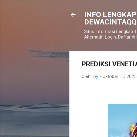
INFO LENGKAP
DEWACINTAQQ
Situs Informasi Lengkap Te
Alternatif, Login, Daftar d
PREDIKSI VENET
Oleh
roy
-
Oktober 15, 2025