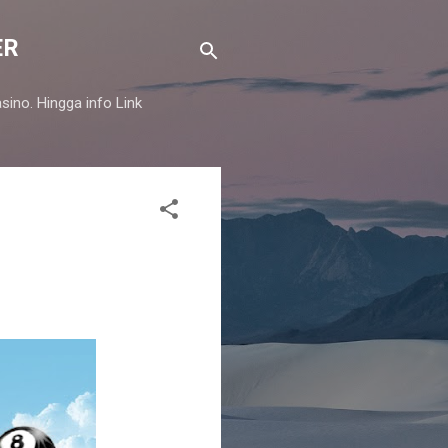
ER
sino. Hingga info Link