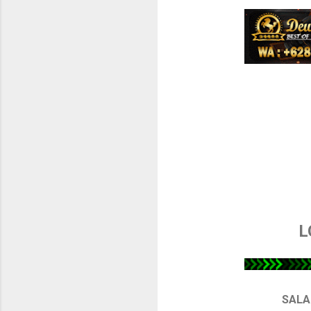
L
SALA