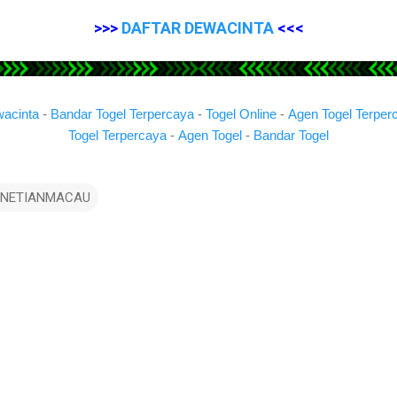
>>>
DAFTAR DEWACINTA
<<<
acinta
-
Bandar Togel Terpercaya
-
Togel Online
-
Agen Togel Terper
Togel Terpercaya
-
Agen Togel
-
Bandar Togel
VENETIANMACAU