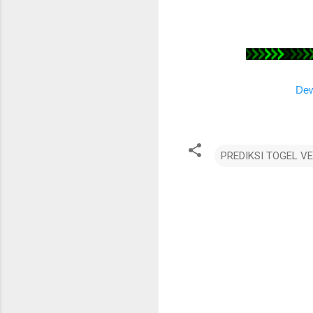
Dew
PREDIKSI TOGEL 
K
o
m
e
n
t
a