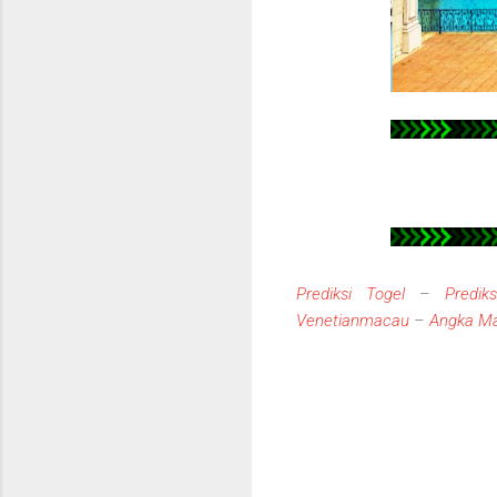
Prediksi Togel
–
Predik
Venetianmacau
–
Angka Ma