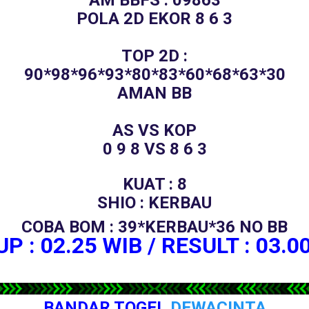
POLA 2D EKOR 8 6 3
TOP 2D :
90*98*96*93*80*83*60*68*63*30
AMAN BB
AS VS KOP
0 9 8 VS 8 6 3
KUAT : 8
SHIO : KERBAU
COBA BOM : 39*KERBAU*36 NO BB
P : 02.25 WIB / RESULT : 03.0
BANDAR TOGEL
DEWACINTA