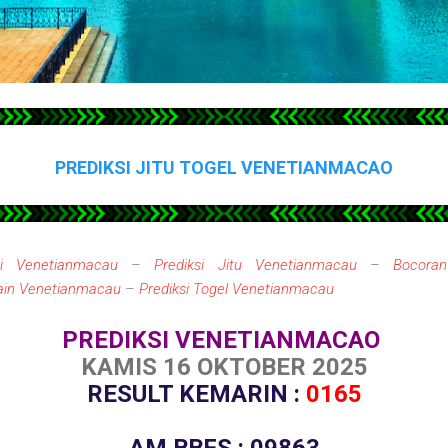
PREDIKSI JITU TOGEL
VENETIANMACAO
si Venetianmacau
–
Prediksi Jitu Venetianmacau
–
Bocora
in Venetianmacau
–
Prediksi Togel Venetianmacau
PREDIKSI VENETIANMACAO
KAMIS 16 OKTOBER 2025
RESULT KEMARIN :
0165
AM BBFS :
09863