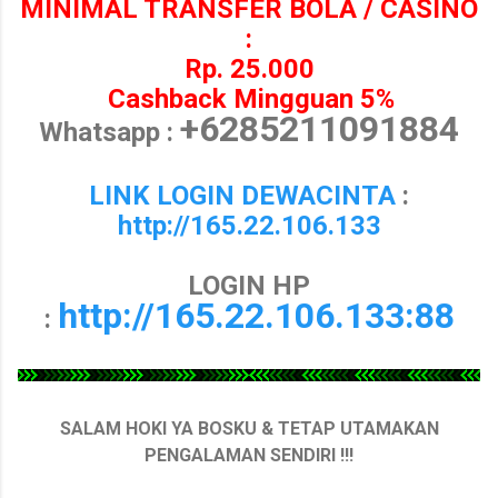
MINIMAL TRANSFER BOLA / CASINO
:
Rp. 25.000
Cashback Mingguan 5%
+6285211091884
Whatsapp :
LINK LOGIN DEWACINTA
:
http://165.22.106.133
LOGIN HP
http://165.22.106.133:88
:
SALAM HOKI YA BOSKU & TETAP UTAMAKAN
PENGALAMAN SENDIRI !!!