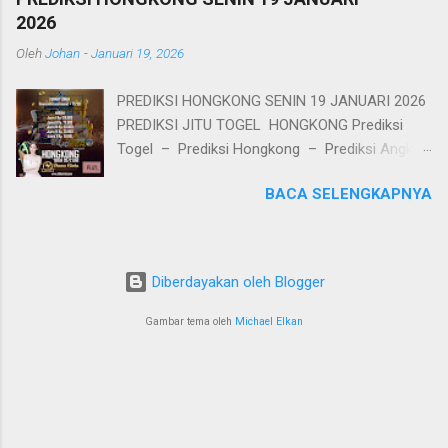
AM BBFS : 96843 POLA 2D EKOR 8 4 3 TOP 2D :
https://wap.drakorcinta.com/ SALAM HOKI YA
2026
69*68*64*63*89*83*49*48*43*39 AMAN BB AS
BOSKU & TETAP UTAMAKAN PENGALAMAN
Oleh
Johan
-
Januari 19, 2026
VS KOP 9 6 8 VS 8 4 3 KUAT : 8 SHIO : KELINCI
SENDIRI !!! >>> DAFTAR DEWACINTA <<< >>
COBA BOM : 63*89*83 NO BB TUTUP : 22:30
PROMO TERBARU PRIZE 2 & PRIZE 3 << ...
PREDIKSI HONGKONG SENIN 19 JANUARI 2026
WIB / RESULT : 23:00 WIB BANDAR TOGEL
PREDIKSI JITU TOGEL HONGKONG Prediksi
DEWACINTA MINIMAL TRANSFER BOLA /
Togel – Prediksi Hongkong – Prediksi Angka
CASINO : Rp. 25.000 Cashback Mingguan 5%
Jitu Hongkong – Bocoran Hongkong – Data
Whatsapp : +6285211091884 LINK LOGIN
BACA SELENGKAPNYA
Hongkong – Angka Main Hongkong –
DEWACINTA : https://drakorcinta.com/ LOGIN
Prediksi Togel Hongkong PREDIKSI HONGKONG
HP : https://wap.drakorcinta.com/ SALAM HOKI
SENIN 19 JANUARI 2026 RESULT KEMARIN :
YA BOSKU & TETAP UTAMAKAN PENGALAMAN
2771 M BBFS : 63148 POLA 2D EKOR 1 4 8 TOP
SENDIRI !!! >>> DAFTAR DEWACINTA <<< >>
Diberdayakan oleh Blogger
2D : 63*61*31*34*14*18*46*48*86*83 AMAN
PROMO TERBARU PRIZE 2 & PRIZE 3 << ...
BB AS VS KOP 6 3 1 VS 1 4 8 KUAT : 1 SHIO :
Gambar tema oleh
Michael Elkan
HARIMAU COBA BOM : 34*46*18 NO BB
BANDAR TOGEL DEWACINTA MINIMAL
DEPOSIT POKER Rp. 20.000 Whatsapp :
+6285261352149 c LINK LOGIN DEWACINTA :
http://165.22.106.133 LOGIN HP :