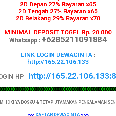
2D Depan 27% Bayaran x65
2D Tengah 27% Bayaran x65
2D Belakang 29% Bayaran x70
MINIMAL DEPOSIT TOGEL
Rp. 20.000
+6285211091884
Whatsapp :
LINK LOGIN DEWACINTA
:
http://165.22.106.133
http://165.22.106.133:
OGIN HP :
M HOKI YA BOSKU & TETAP UTAMAKAN PENGALAMAN SENDIR
>>>
DAFTAR DEWACINTA
<<<