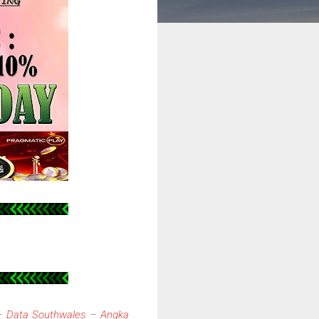
–
Data Southwales
–
Angka