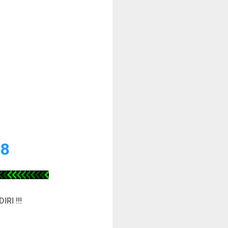
88
I !!!