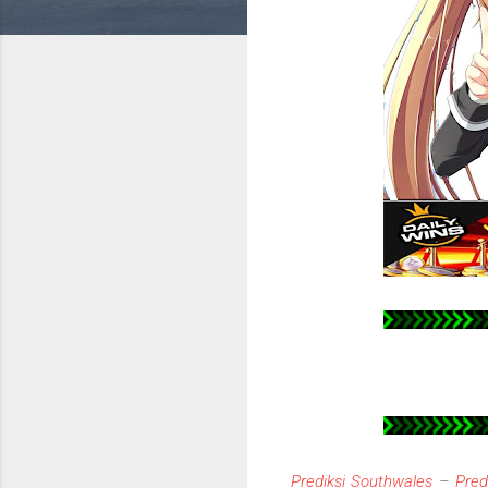
Prediksi Southwales
–
Pred