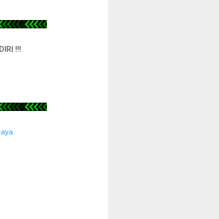
I !!!
caya