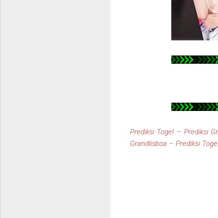
Prediksi Togel
–
Prediksi G
Grandlisboa
–
Prediksi Toge