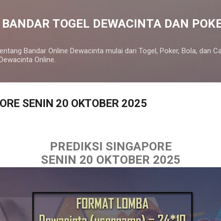
Langsung ke konten utama
 BANDAR TOGEL DEWACINTA DAN POK
ntang Bandar Online Dewacinta mulai dari Togel, Poker, Bola, dan Ca
i Dewacinta Online.
ORE SENIN 20 OKTOBER 2025
PREDIKSI SINGAPORE
SENIN 20 OKTOBER 2025