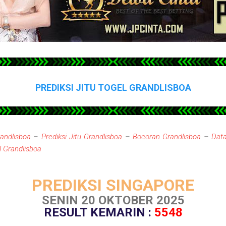
PREDIKSI JITU TOGEL
GRANDLISBOA
randlisboa
–
Prediksi Jitu Grandlisboa
–
Bocoran Grandlisboa
–
Data
l Grandlisboa
PREDIKSI SINGAPORE
SENIN 20 OKTOBER 2025
RESULT KEMARIN :
5548