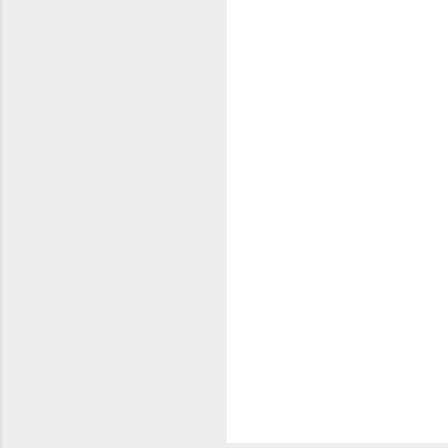
m
e
n
t
a
r