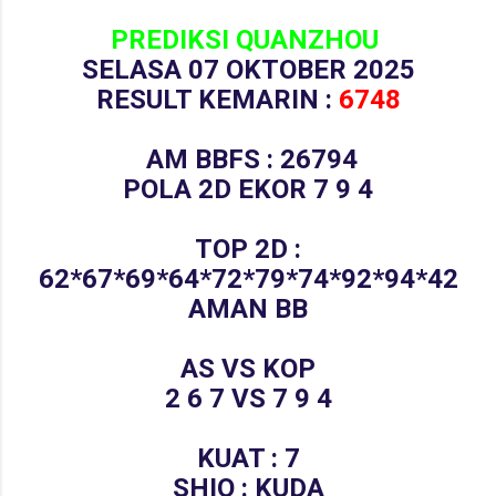
PREDIKSI
QUANZHOU
SELASA 07 OKTOBER 2025
RESULT KEMARIN :
6748
AM BBFS :
26794
POLA 2D EKOR 7 9 4
TOP 2D :
62*67*69*64*72*79*74*92*94*42
AMAN BB
AS VS KOP
2 6 7 VS 7 9 4
KUAT : 7
SHIO : KUDA