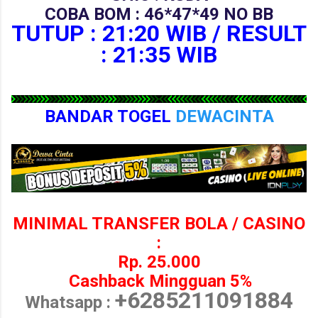
COBA BOM : 46*47*49 NO BB
TUTUP : 21:20 WIB / RESULT
: 21:35 WIB
BANDAR TOGEL
DEWACINTA
MINIMAL TRANSFER BOLA / CASINO
:
Rp. 25.000
Cashback Mingguan 5%
+6285211091884
Whatsapp :