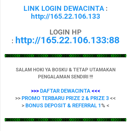
LINK LOGIN DEWACINTA
:
http://165.22.106.133
LOGIN HP
http://165.22.106.133:88
:
SALAM HOKI YA BOSKU & TETAP UTAMAKAN
PENGALAMAN SENDIRI !!!
>>>
DAFTAR DEWACINTA
<<<
>>
PROMO TERBARU PRIZE 2 & PRIZE 3
<<
>
BONUS DEPOSIT & REFERRAL 1
% <