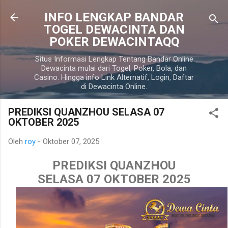
Langsung ke konten utama
INFO LENGKAP BANDAR
TOGEL DEWACINTA DAN
POKER DEWACINTAQQ
Situs Informasi Lengkap Tentang Bandar Online
Dewacinta mulai dari Togel, Poker, Bola, dan
Casino. Hingga info Link Alternatif, Login, Daftar
di Dewacinta Online.
PREDIKSI QUANZHOU SELASA 07
OKTOBER 2025
Oleh
roy
-
Oktober 07, 2025
PREDIKSI QUANZHOU
SELASA 07 OKTOBER 2025