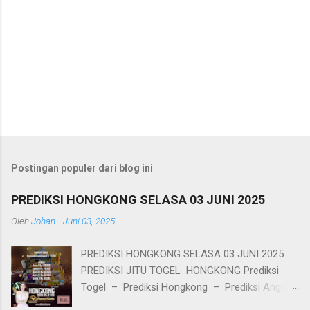
Postingan populer dari blog ini
PREDIKSI HONGKONG SELASA 03 JUNI 2025
Oleh
Johan
-
Juni 03, 2025
PREDIKSI HONGKONG SELASA 03 JUNI 2025
PREDIKSI JITU TOGEL HONGKONG Prediksi
Togel – Prediksi Hongkong – Prediksi Angka
Jitu Hongkong – Bocoran Hongkong – Data