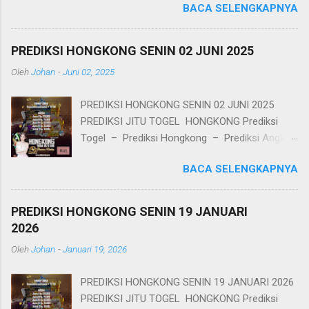
BACA SELENGKAPNYA
Hongkong – Angka Main Hongkong –
Prediksi Togel Hongkong PREDIKSI HONGKONG
SELASA 03 JUNI 2025 RESULT KEMARIN :
PREDIKSI HONGKONG SENIN 02 JUNI 2025
6112 AM BBFS : 75324 POLA 2D EKOR 3 2 4
Oleh
Johan
-
Juni 02, 2025
TOP 2D : 57*53*52*54*37*34*27*23*24*47
AMAN BB AS VS KOP 7 5 3 VS 3 2 4 KUAT : 3
PREDIKSI HONGKONG SENIN 02 JUNI 2025
SHIO : NAGA COBA BOM : 37*34*27 NO BB
PREDIKSI JITU TOGEL HONGKONG Prediksi
TUTUP : 22:30 WIB / RESULT : 23:00 WIB
Togel – Prediksi Hongkong – Prediksi Angka
BANDAR TOGEL DEWACINTA MINIMAL
Jitu Hongkong – Bocoran Hongkong – Data
TRANSFER BOLA / CASINO : Rp. 25.000
BACA SELENGKAPNYA
Hongkong – Angka Main Hongkong –
Cashback Mingguan 5% Whatsapp :
Prediksi Togel Hongkong PREDIKSI HONGKONG
+6285211091884 LINK LOGIN DEWACINTA :
SENIN 02 JUNI 2025 RESULT KEMARIN : 9386
https://drakorcinta.com/ LOGIN HP :
PREDIKSI HONGKONG SENIN 19 JANUARI
AM BBFS : 96843 POLA 2D EKOR 8 4 3 TOP 2D :
https://wap.drakorcinta.com/ SALAM HOKI YA
2026
69*68*64*63*89*83*49*48*43*39 AMAN BB AS
BOSKU & TETAP UTAMAKAN PENGALAMAN
Oleh
Johan
-
Januari 19, 2026
VS KOP 9 6 8 VS 8 4 3 KUAT : 8 SHIO : KELINCI
SENDIRI !!! >>> DAFTAR DEWACINTA <<< >>
COBA BOM : 63*89*83 NO BB TUTUP : 22:30
PROMO TERBARU PRIZE 2 & PRIZE 3 << ...
PREDIKSI HONGKONG SENIN 19 JANUARI 2026
WIB / RESULT : 23:00 WIB BANDAR TOGEL
PREDIKSI JITU TOGEL HONGKONG Prediksi
DEWACINTA MINIMAL TRANSFER BOLA /