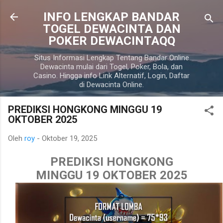
Langsung ke konten utama
INFO LENGKAP BANDAR
TOGEL DEWACINTA DAN
POKER DEWACINTAQQ
Situs Informasi Lengkap Tentang Bandar Online
Dewacinta mulai dari Togel, Poker, Bola, dan
Casino. Hingga info Link Alternatif, Login, Daftar
di Dewacinta Online.
PREDIKSI HONGKONG MINGGU 19
OKTOBER 2025
Oleh
roy
-
Oktober 19, 2025
PREDIKSI HONGKONG
MINGGU 19 OKTOBER 2025