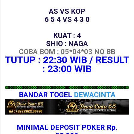
AS VS KOP
6 5 4 VS 4 3 0
KUAT : 4
SHIO : NAGA
COBA BOM :
05*04*03 NO BB
TUTUP : 22:30 WIB / RESULT
: 23:00 WIB
BANDAR TOGEL
DEWACINTA
MINIMAL DEPOSIT POKER Rp.