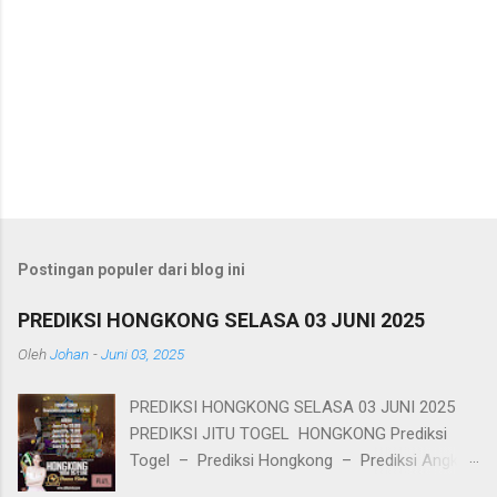
Postingan populer dari blog ini
PREDIKSI HONGKONG SELASA 03 JUNI 2025
Oleh
Johan
-
Juni 03, 2025
PREDIKSI HONGKONG SELASA 03 JUNI 2025
PREDIKSI JITU TOGEL HONGKONG Prediksi
Togel – Prediksi Hongkong – Prediksi Angka
Jitu Hongkong – Bocoran Hongkong – Data