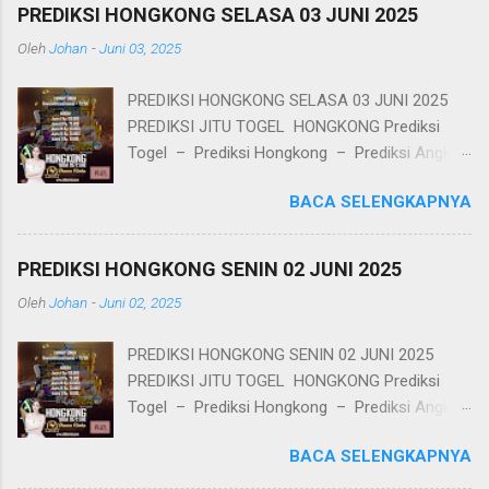
PREDIKSI HONGKONG SELASA 03 JUNI 2025
Oleh
Johan
-
Juni 03, 2025
PREDIKSI HONGKONG SELASA 03 JUNI 2025
PREDIKSI JITU TOGEL HONGKONG Prediksi
Togel – Prediksi Hongkong – Prediksi Angka
Jitu Hongkong – Bocoran Hongkong – Data
BACA SELENGKAPNYA
Hongkong – Angka Main Hongkong –
Prediksi Togel Hongkong PREDIKSI HONGKONG
SELASA 03 JUNI 2025 RESULT KEMARIN :
PREDIKSI HONGKONG SENIN 02 JUNI 2025
6112 AM BBFS : 75324 POLA 2D EKOR 3 2 4
Oleh
Johan
-
Juni 02, 2025
TOP 2D : 57*53*52*54*37*34*27*23*24*47
AMAN BB AS VS KOP 7 5 3 VS 3 2 4 KUAT : 3
PREDIKSI HONGKONG SENIN 02 JUNI 2025
SHIO : NAGA COBA BOM : 37*34*27 NO BB
PREDIKSI JITU TOGEL HONGKONG Prediksi
TUTUP : 22:30 WIB / RESULT : 23:00 WIB
Togel – Prediksi Hongkong – Prediksi Angka
BANDAR TOGEL DEWACINTA MINIMAL
Jitu Hongkong – Bocoran Hongkong – Data
TRANSFER BOLA / CASINO : Rp. 25.000
BACA SELENGKAPNYA
Hongkong – Angka Main Hongkong –
Cashback Mingguan 5% Whatsapp :
Prediksi Togel Hongkong PREDIKSI HONGKONG