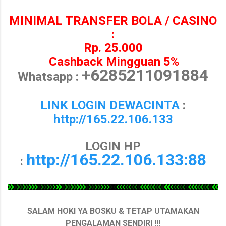
MINIMAL TRANSFER BOLA / CASINO
:
Rp. 25.000
Cashback Mingguan 5%
+6285211091884
Whatsapp :
LINK LOGIN DEWACINTA
:
http://165.22.106.133
LOGIN HP
http://165.22.106.133:88
:
SALAM HOKI YA BOSKU & TETAP UTAMAKAN
PENGALAMAN SENDIRI !!!