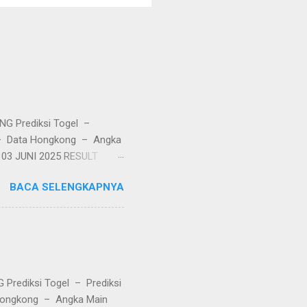
G Prediksi Togel –
 – Data Hongkong – Angka
03 JUNI 2025 RESULT
54*37*34*27*23*24*47
BACA SELENGKAPNYA
4*27 NO BB TUTUP : 22:30
OLA / CASINO : Rp.
EWACINTA :
HOKI YA BOSKU & TETAP
ROMO TERBARU PRIZE 2 &
rediksi Togel – Prediksi
Hongkong – Angka Main