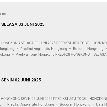
 ini
SELASA 03 JUNI 2025
I HONGKONG SELASA 03 JUNI 2025 PREDIKSI JITU TOGEL HONGKON
 Hongkong – Prediksi Angka Jitu Hongkong – Bocoran Hongkong
ngkong – Prediksi Togel Hongkong PREDIKSI HONGKONG SELASA 
: 6112 AM BBFS : 75324 POLA 2D EKOR 3 2 4 TOP 2D : 57*53*52*
AS VS KOP 7 5 3 VS 3 2 4 KUAT : 3 SHIO : NAGA COBA BOM : 37*3
ESULT : 23:00 WIB BANDAR TOGEL DEWACINTA MINIMAL TRANSFER B
Cashback Mingguan 5% Whatsapp : +6285211091884 LINK LOGIN D
SENIN 02 JUNI 2025
drakorcinta.com/ LOGIN HP : https://wap.drakorcinta.com/ SALAM 
N PENGALAMAN SENDIRI !!! >>> DAFTAR DEWACINTA <<< >> P
< ...
 HONGKONG SENIN 02 JUNI 2025 PREDIKSI JITU TOGEL HONGKONG P
g – Prediksi Angka Jitu Hongkong – Bocoran Hongkong – Data 