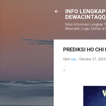
INFO LENGKAP
DEWACINTAQQ
Situs Informasi Lengkap Te
Alternatif, Login, Daftar d
PREDIKSI HO CHI
Oleh
roy
-
Oktober 21, 2025
<