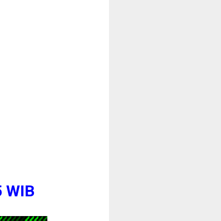
5 WIB