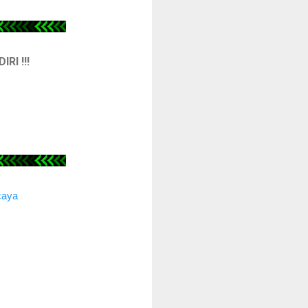
I !!!
caya