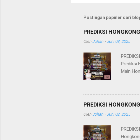
Postingan populer dari blog
PREDIKSI HONGKONG 
Oleh
Johan
-
Juni 03, 2025
PREDIKS
Prediksi
Main Ho
KEMARIN 
AMAN BB 
WIB / R
25.000 
PREDIKSI HONGKONG 
https://
Oleh
Johan
-
Juni 02, 2025
UTAMAKA
PRIZE 3 <
PREDIKSI
Hongkon